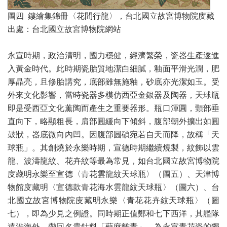
圖四 鏤繪集錦冊〈花間行龍〉，台北國立故宮博物院庋藏
出處：台北國立故宮博物院網站
永宣時期，政治清明，國力穩健，經濟繁榮，瓷器生產遂進
入黃金時代。此時期瓷胎質地潔白細膩，釉面平滑光潤，肥
厚晶亮，且修胎講究，底部雖無施釉，砂底亦光潔如玉。受
外來文化影響，當時瓷器多模仿西亞金銀器及陶器，天球瓶
即是受西亞文化薰陶而產生之重要器形。瓶口渾圓，頸部垂
直向下，略顯粗長，肩部圓緩向下傾斜，腹部朝外擴出如圓
鼓狀，器底微向內凹。因腹部圓碩宛若自天而降，故稱「天
球瓶」。其創燒於永樂時期，宣德時期繼續燒製，紋飾以雲
龍、波濤龍紋、花卉紋等最為常見，如台北國立故宮博物院
庋藏明永樂至宣德〈青花雲龍紋天球瓶〉（圖五）、天津博
物館庋藏明〈宣德款青花海水雲龍紋天球瓶〉（圖六）、台
北國立故宮博物院庋藏明永樂〈青花花卉紋天球瓶〉（圖
七），即為少見之例證。同時期正值鄭和七下西洋，其艦隊
遠涉海外，帶回名貴鈷料「蘇麻離青」，為永宣青花瓷的獨