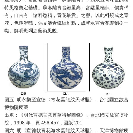
特風格奠定基礎。蘇麻離青含鐵量高、含錳量極低，價貴稀
有，自古有「諸料悉精，青花最貴」之譽。以此料燒成之青
花，色澤濃豔，偶見滲青鐵鏽斑點，成就永宣青花瓷獨樹一
幟、鮮明斑斕之藝術風貌。
圖五 明永樂至宣德〈青花雲龍紋天球瓶〉，台北國立故宮
博物院庋藏
出處：《明代宣德官窯菁華特展圖錄》，台北國立故宮博物
院，1998 年，頁 456-457，圖版 201
圖六 明〈宣德款青花海水雲龍紋天球瓶〉，天津博物館庋