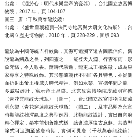
出處：《適於心：明代永樂皇帝的瓷器》，台北國立故宮博
物院，2017 年，頁 104-107
圖三 唐〈千秋萬春龍紋鏡〉
出處：《盛世皇朝秘寶─法門寺地宮與大唐文化特展》，台
北國立歷史博物館，2010 年，頁 228-229，圖版 093
龍紋為中國傳統吉祥紋飾，其源可追溯至遠古圖騰信仰。舊
說龍為鱗蟲之長，列四靈之一，能登天入淵、行雲布雨，形
象兇猛，令人敬畏。隨時代演進，龍更成王權象徵，成為皇
家專享之特殊紋飾。其形態隨朝代不同而各具特色，亦從側
面折射出帝王權威與時代精神。例如永樂、宣德年間之龍，
多威猛雄壯，寓示帝王昌盛。北京故宮博物院庋藏明宣德
〈青花雲龍紋天球瓶〉（圖一）、台北國立故宮博物院庋藏
明永樂〈青花穿蓮龍紋天球瓶〉（圖二），及本品即為永宣
時期龍紋雄渾氣度之典型例證。此類龍紋設計，實出自內府
精心擇定，摹本前朝蒼龍式樣，蘊含濃厚復古意趣。其造型
範式可追溯至盛唐時期，實例可見唐〈千秋萬春龍紋鏡〉