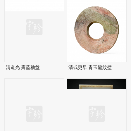
清道光 霽藍釉盤
清或更早 青玉龍紋璧