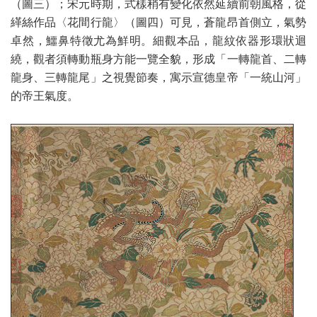
（圖三）；宋元時期，式樣稍有變化依然延續前朝風格，從
緙絲作品〈花間行龍〉（圖四）可見，蒼龍昂首側立，氣勢
卓然，鱷鼻特徵尤為鮮明。細觀本品，龍紋依器形環狀迴
繞，觀者須轉動瓶身方能一覽全貌，形成「一轉龍首、二轉
龍身、三轉龍尾」之視覺節奏，寓示宣德皇帝「一統山河」
的帝王氣度。