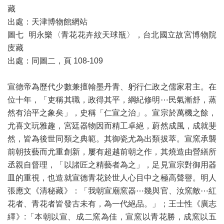
藏
出處：天津博物館網站
圖七 明永樂〈青花花卉紋天球瓶〉，台北國立故宮博物院
庋藏
出處：同圖二，頁 108-109
宣德帝為歷代少數兼擅翰墨丹青、躬行仁政之儒家君主。在
位十年，「吏稱其職，政得其平，綱紀修明⋯民氣漸舒，蒸
然有治平之象矣」，史稱「仁宣之治」。宣宗於萬機之餘，
尤喜文玩雅趣，宮廷器物因而精工卓絕，蔚然成風，成就斐
然，皆為後世同類之典範。其御瓷尤為出類拔萃。宣窯承襲
前朝技藝而尤重創新，屢有超越前朝之作，其燒造由營繕所
丞親自督理，「以諸匠之精藝者為之」，足見宣宗對御用器
皿的重視，也造就宣德青花於世人心目中之極高聲譽。明人
張應文《清秘藏》：「我朝宣廟窯器⋯幾與官、汝窯敵⋯紅
花者、青花者皆發古未有，為一代絕品。」；王士性《廣志
繹》:「本朝以宣、成二窯為佳，宣窯以青花勝，成窯以五