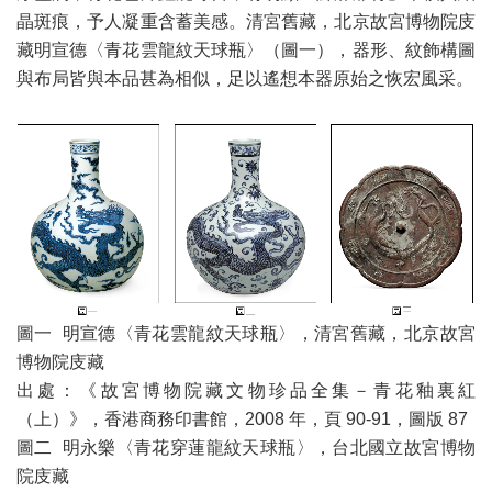
晶斑痕，予人凝重含蓄美感。清宮舊藏，北京故宮博物院庋
藏明宣德〈青花雲龍紋天球瓶〉（圖一），器形、紋飾構圖
與布局皆與本品甚為相似，足以遙想本器原始之恢宏風采。
圖一 明宣德〈青花雲龍紋天球瓶〉，清宮舊藏，北京故宮
博物院庋藏
出處：《故宮博物院藏文物珍品全集－青花釉裏紅
（上）》，香港商務印書館，2008 年，頁 90-91，圖版 87
圖二 明永樂〈青花穿蓮龍紋天球瓶〉，台北國立故宮博物
院庋藏