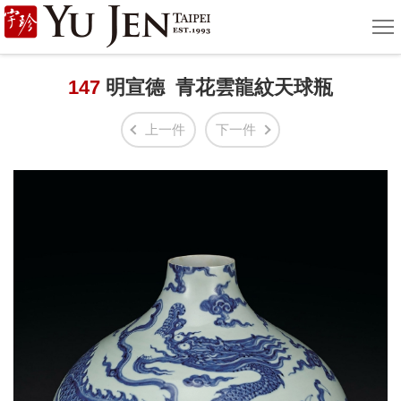
宇
選
單
珍
國
147
明宣德 青花雲龍紋天球瓶
際
上一件
下一件
藝
術
|
Yu
Jen
Taipei