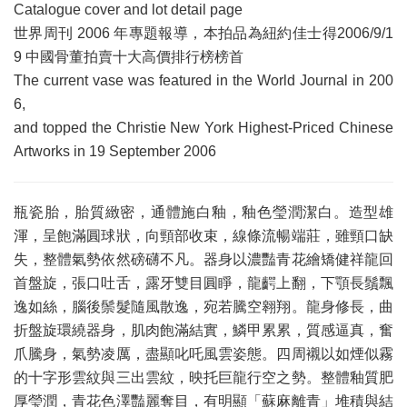
Catalogue cover and lot detail page
世界周刊 2006 年專題報導，本拍品為紐約佳士得2006/9/1
9 中國骨董拍賣十大高價排行榜榜首
The current vase was featured in the World Journal in 200
6,
and topped the Christie New York Highest-Priced Chinese
Artworks in 19 September 2006
瓶瓷胎，胎質緻密，通體施白釉，釉色瑩潤潔白。造型雄
渾，呈飽滿圓球狀，向頸部收束，線條流暢端莊，雖頸口缺
失，整體氣勢依然磅礴不凡。器身以濃豔青花繪矯健祥龍回
首盤旋，張口吐舌，露牙雙目圓睜，龍齶上翻，下顎長鬚飄
逸如絲，腦後鬃髮隨風散逸，宛若騰空翱翔。龍身修長，曲
折盤旋環繞器身，肌肉飽滿結實，鱗甲累累，質感逼真，奮
爪騰身，氣勢凌厲，盡顯叱吒風雲姿態。四周襯以如煙似霧
的十字形雲紋與三出雲紋，映托巨龍行空之勢。整體釉質肥
厚瑩潤，青花色澤豔麗奪目，有明顯「蘇麻離青」堆積與結