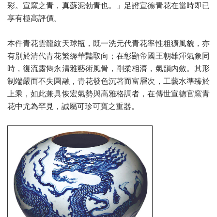
彩。宣窯之青，真蘇泥勃青也。」足證宣德青花在當時即已
享有極高評價。
本件青花雲龍紋天球瓶，既一洗元代青花率性粗獷風貌，亦
有別於清代青花繁縟華豔取向；在彰顯帝國王朝雄渾氣象同
時，復流露雋永清雅藝術風骨，剛柔相濟，氣韻內斂。其形
制端嚴而不失圓融，青花發色沉著而富層次，工藝水準臻於
上乘，如此兼具恢宏氣勢與高雅格調者，在傳世宣德官窯青
花中尤為罕見，誠屬可珍可寶之重器。