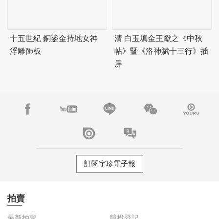
十五世紀 銅鎏金持地女神
清 白玉填金王獻之《中秋
浮雕飾板
帖》暨《洛神賦十三行》插
屏
訂閱宇珍電子報
拍賣
最新拍賣
競投登記