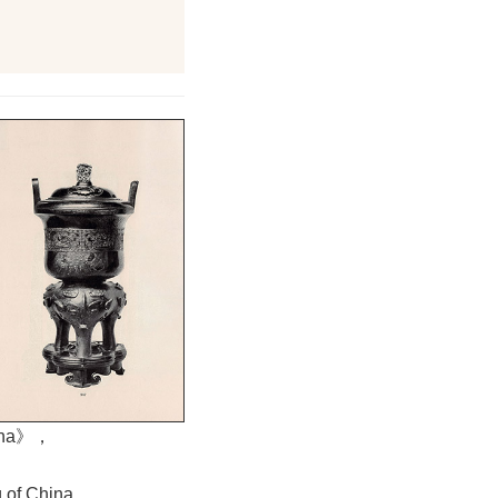
hina》，
 of China,