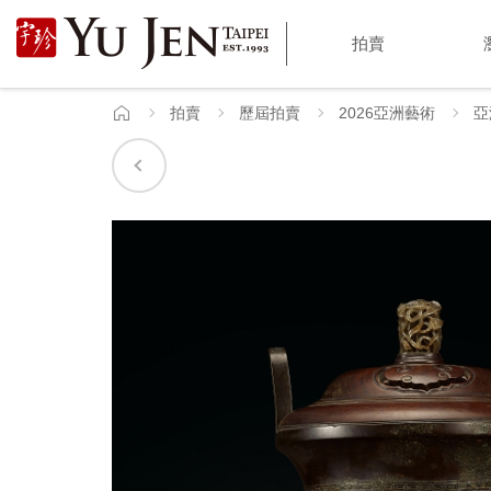
宇
拍賣
珍
國
拍賣
歷屆拍賣
2026亞洲藝術
亞
首
頁
際
藝
術
|
Yu
Jen
Taipei