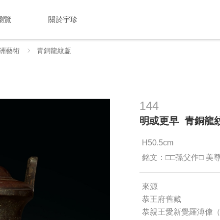
瀏覽
關於宇珍
洲藝術
青銅龍紋甗
144
明或更早 青銅龍
H50.5cm
銘文：□□孫父作□ 美
來源
恭王府舊藏
恭親王愛新覺羅溥偉（18