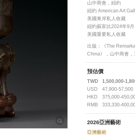
山中商會，紐約
紐約 American Art G
美國東岸私人收藏
紐約蘇富比2024年9月
美國重要私人收藏
出版：《The Remarkable C
China》，山中商會，
預估價
TWD
1,500,000-1,80
USD
47,900-57,500
HKD
375,000-450,0
RMB
333,330-400,0
2026亞洲藝術
亞洲藝術