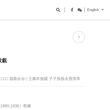
開
English
啟
Facebook
WeChat
搜
尋
欄
位
紋甗
尊□□□ 眉壽永令□ 王萬年無疆 子子孫孫永寶用享
80-1936）舊藏