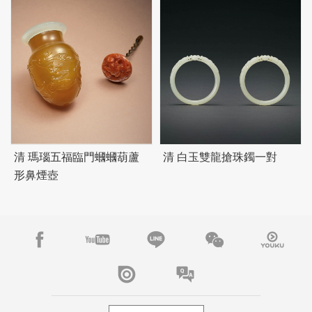
清 瑪瑙五福臨門蟈蟈葫蘆
清 白玉雙龍搶珠鐲一對
形鼻煙壺