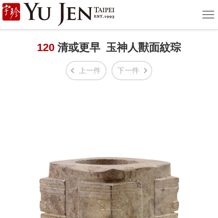
宇
選
單
珍
國
120
清或更早 玉神人獸面紋琮
際
上一件
下一件
藝
術
|
Yu
Jen
Taipei