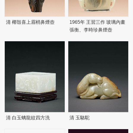
清 椰殼喜上眉梢鼻煙壺
1965年 王習三作 玻璃內畫
張衡、李時珍鼻煙壺
清 白玉螭龍紋四方洗
清 玉駱駝