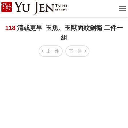
宇
選
單
珍
國
118
清或更早 玉魚、玉獸面紋劍衛 二件一
組
際
藝
上一件
下一件
術
|
Yu
Jen
Taipei