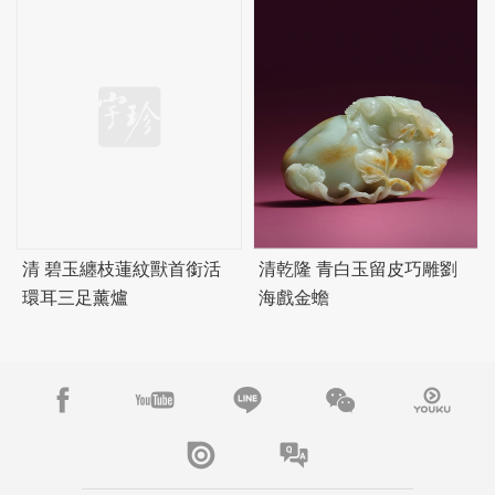
清
碧
玉纏枝蓮紋獸首銜活
清乾隆 青白玉留皮巧雕劉
環耳三足薰爐
海戲金蟾