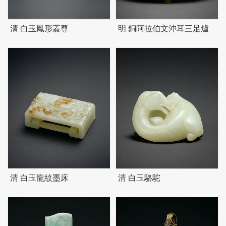
清 白玉鳳形蓋尊
明 銅阿拉伯文沖耳三足爐
清 白玉龍紋墨床
清 白玉駱駝