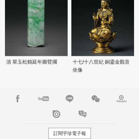
清 翠玉松鶴延年圖臂擱
十七/十八世紀 銅鎏金觀音
坐像
訂閱宇珍電子報