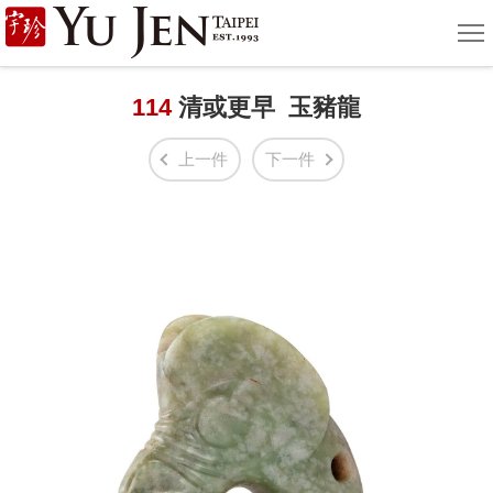
宇
選
單
珍
國
114
清或更早 玉豬龍
際
上一件
下一件
藝
術
|
Yu
Jen
Taipei