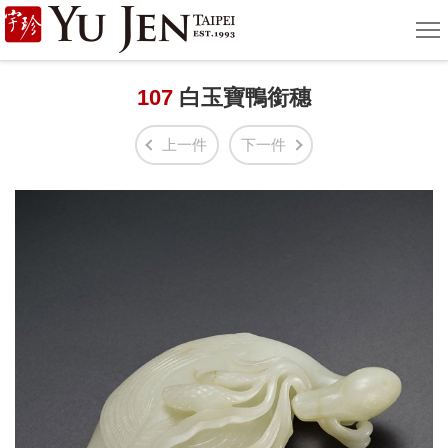
宇
選
單
珍
國
107
白玉寶鴨銜穗
際
上一件
下一件
藝
術
|
Yu
Jen
Taipei