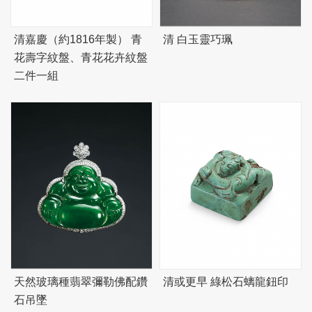
清嘉慶（約1816年製） 青
清 白玉靈巧珮
花壽字紋盤、青花花卉紋盤
二件一組
天然玻璃種翡翠彌勒佛配鑽
清或更早 綠松石螭龍鈕印
石吊墜