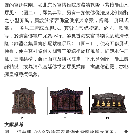
嚴的宮廷氛圍。如北京故宮博物院庋藏清乾隆〈紫檀雕山水
屏風〉（圖二），即為典型。另有一類依佛像法身比例縮製
之小型屏風，廣設於清宮佛堂供桌與條案，俗稱「屏風式
龕」，多見三聯或五聯式。其背面常鐫榜題、經咒、款識
等，於清宮佛龕中尤為盛行。參見香港故宮博物院庋藏清乾
隆〈銅鎏金無量壽佛配紫檀屏風〉（圖三），便為五聯屏式
佛龕，使主尊神像似人間帝王般端坐於屏風前。細觀本件屏
風，三聯結構，飾正面龍及海水江崖，下承須彌座，雕工嚴
謹精緻，或為清代宮廷佛堂之屏風式龕，寓護佑莊嚴，亦彰
顯皇權尊榮氣象。
文獻參考
圖一 清中期〈描金彩繪高浮雕海水雲龍紋硬木屏風〉，北