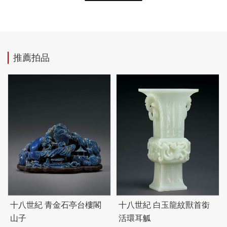
推薦拍品
十八世紀 青金石亭台樓閣
十八世紀 白玉龍紋獸首銜
山子
活環耳觚