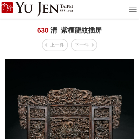
宇
選
單
珍
國
630
清 紫檀龍紋插屏
際
上一件
下一件
藝
術
|
Yu
Jen
Taipei