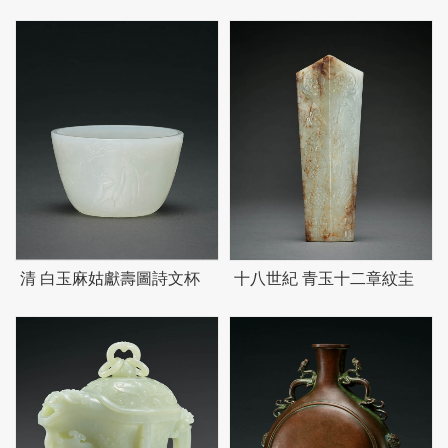
清 白玉麻姑獻壽圖詩文杯
十八世紀 青玉十二章紋圭