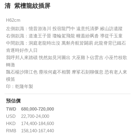
清 紫檀龍紋插屏
H62cm
左側款識：憶昔游洛川 投宿龍門中 遠意托清夢 緱山訪遺蹤
右側款識：道逢王子晉 瓊輪駕飛龍 幢蓋紛飒沓 導從千玉童
中間款識：洞庭老龍時出沒 萬斛舟航皆闢易 此龍脊背已鐵石
肯逐時好作人日
我呼邦人來踏磧 恍然如見河圖出 大巫雞卜佔雲吉 小巫竹枝歌
轉激
飄石楊沙障江色 塵埃何處不相襲 摩挲石刻聊偃息 恐有老人來
橫笛
印：乾隆年製
預估價
TWD
680,000-720,000
USD
22,700-24,000
HKD
174,400-184,600
RMB
158,140-167,440