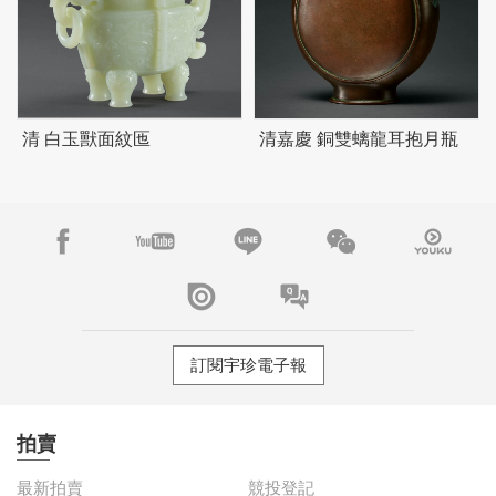
清 白玉獸面紋匜
清嘉慶 銅雙螭龍耳抱月瓶
訂閱宇珍電子報
拍賣
最新拍賣
競投登記