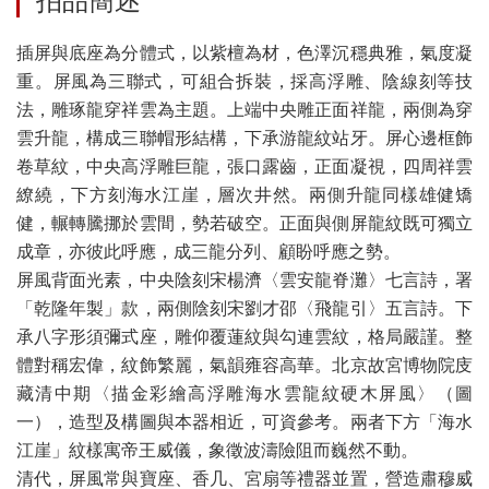
拍品簡述
插屏與底座為分體式，以紫檀為材，色澤沉穩典雅，氣度凝
重。屏風為三聯式，可組合拆裝，採高浮雕、陰線刻等技
法，雕琢龍穿祥雲為主題。上端中央雕正面祥龍，兩側為穿
雲升龍，構成三聯帽形結構，下承游龍紋站牙。屏心邊框飾
卷草紋，中央高浮雕巨龍，張口露齒，正面凝視，四周祥雲
繚繞，下方刻海水江崖，層次井然。兩側升龍同樣雄健矯
健，輾轉騰挪於雲間，勢若破空。正面與側屏龍紋既可獨立
成章，亦彼此呼應，成三龍分列、顧盼呼應之勢。
屏風背面光素，中央陰刻宋楊濟〈雲安龍脊灘〉七言詩，署
「乾隆年製」款，兩側陰刻宋劉才邵〈飛龍引〉五言詩。下
承八字形須彌式座，雕仰覆蓮紋與勾連雲紋，格局嚴謹。整
體對稱宏偉，紋飾繁麗，氣韻雍容高華。北京故宮博物院庋
藏清中期〈描金彩繪高浮雕海水雲龍紋硬木屏風〉（圖
一），造型及構圖與本器相近，可資參考。兩者下方「海水
江崖」紋樣寓帝王威儀，象徵波濤險阻而巍然不動。
清代，屏風常與寶座、香几、宮扇等禮器並置，營造肅穆威