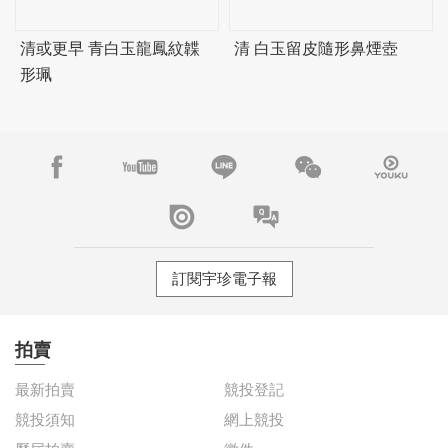
清或更早 青白玉龍鳳紋韘
清 白玉留皮隨形鼻煙壺
形珮
訂閱宇珍電子報
拍賣
最新拍賣
競投登記
競投須知
網上競投