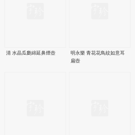
清 水晶瓜瓞綿延鼻煙壺
明永樂 青花花鳥紋如意耳
扁壺