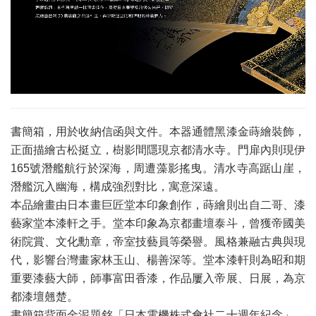
書簡箱，用於收納信函與文件。本器通體黑漆金蒔繪裝飾，
正面描繪古松挺立，樹影間隱現京都清水寺。門扉內則現伊
165號潛艦航行於深海，周遭藻影搖曳。清水寺高踞山崖，
潛艦沉入幽海，構成強烈對比，寓意深遠。
本品繪畫由日本畫巨匠堂本印象創作，蒔繪則出自二哥、漆
藝家堂本漆軒之手。堂本印象為京都畫壇泰斗，曾獲帝國美
術院賞、文化勳章，帝室技藝員等榮譽。風格兼融古典與現
代，影響台灣畫家林玉山、楊善深等。堂本漆軒則為昭和期
重要漆藝大師，師事富田香漆，作品屢入帝展、日展，為京
都漆壇翹楚。
書簡箱背面金泥題銘「日本電機株式會社二十週年紀念」。