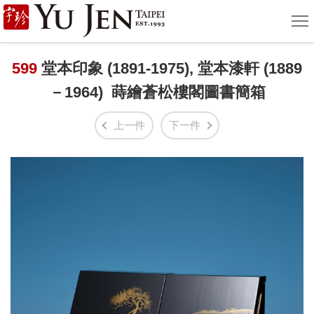
宇
選
單
珍
國
599
堂本印象 (1891-1975), 堂本漆軒 (1889
－1964) 蒔繪蒼松樓閣圖書簡箱
際
藝
上一件
下一件
術
|
Yu
Jen
Taipei