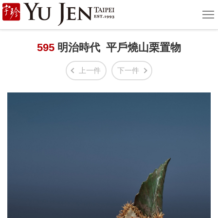
宇
選
單
珍
國
595
明治時代 平戶燒山栗置物
際
上一件
下一件
藝
術
|
Yu
Jen
Taipei