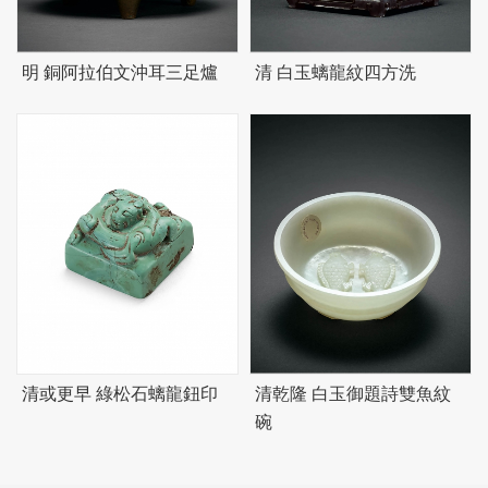
明 銅阿拉伯文沖耳三足爐
清 白玉螭龍紋四方洗
清或更早 綠松石螭龍鈕印
清乾隆 白玉御題詩雙魚紋
碗