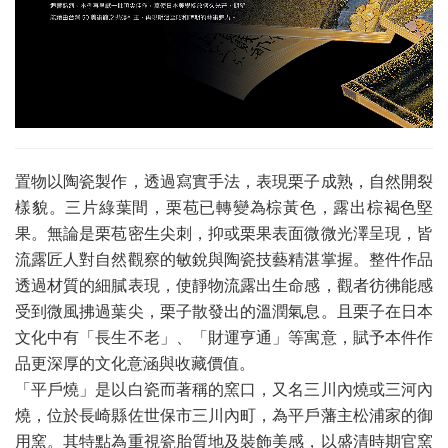
置物以陶瓷製作，透過寫實手法，表現栗子成熟，自然開裂
樣貌。三片綠葉間，栗苞已轉變為棕黃色，露出棕褐色堅
果。無論是栗苞密生尖刺，抑或栗果表面微微光澤呈現，皆
流露匠人對自然觀察的敏銳與陶瓷技藝精湛掌握。整件作品
透過材質的細膩表現，使靜物流露出生命感，觀者彷彿能感
受到微風拂過葉尖，栗子散發出的溫潤氣息。且栗子在日本
文化中有「長生不老」、「財運亨通」等寓意，賦予本件作
品更深厚的文化意涵與收藏價值。
「平戶燒」是以白瓷而著稱的窯口，又名三川內燒或三河內
燒，位於長崎縣佐世保市三川內町，為平戶藩主松浦家的御
用窯。其特點為重視瓷胎質地及裝飾美感，以盛清時期官窯