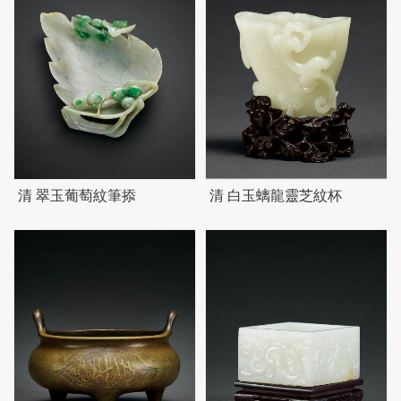
清 翠玉葡萄紋筆掭
清 白玉螭龍靈芝紋杯