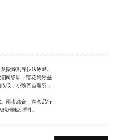
雕及陰線刻等技法琢磨。
清圓舒展，蓮花娉婷盛
鵝依偎，小鵝回首理羽，
潔。兩者結合，寓意品行
為精雅陳設擺件。