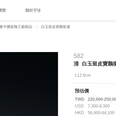
瀏覽
關於宇珍
要中國瓷雜工藝精品
白玉留皮寶鵝銜蓮
582
清 白玉留皮寶鵝
L12.6cm
預估價
TWD
220,000-250,0
USD
7,300-8,300
HKD
56,400-64,100