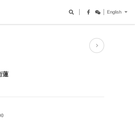
開
English
啟
Facebook
WeChat
搜
尋
欄
位
銜蓮
00