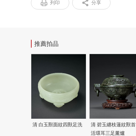
列印
分享
推薦拍品
清 白玉獸面紋四獸足洗
清
碧
玉纏枝蓮紋獸首
活環耳三足薰爐