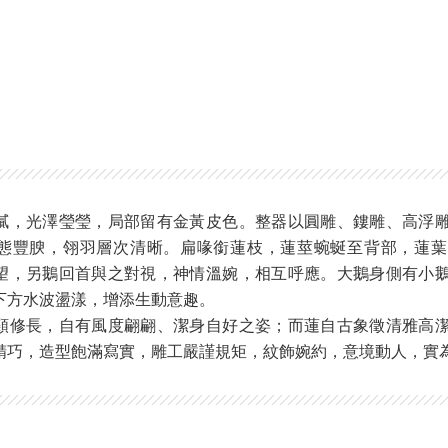
膩，光澤瑩瑩，局部留有金黃皮色。整器以圓雕、鏤雕、高浮
態豐腴，翎羽層次清晰。扁喙銜蓮枝，蓮莖蜿蜒至背部，蓮葉
望，另鵝回首與之對視，神情溫婉，相互呼應。大鵝身側有小
下方水波盪漾，增添生動意趣。
頸修長，自有風度翩翩、潔身自好之姿；而蓮自古象徵清雅高
精巧，造型飽滿寫實，雕工嚴謹規矩，紋飾婉約，意境動人，實