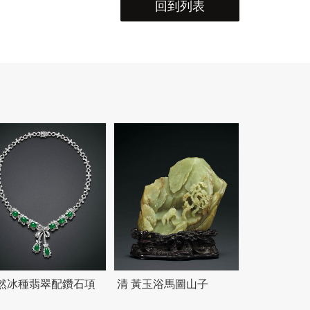
回到列表
然冰種翡翠配鑽石項
清 黃玉浴馬圖山子