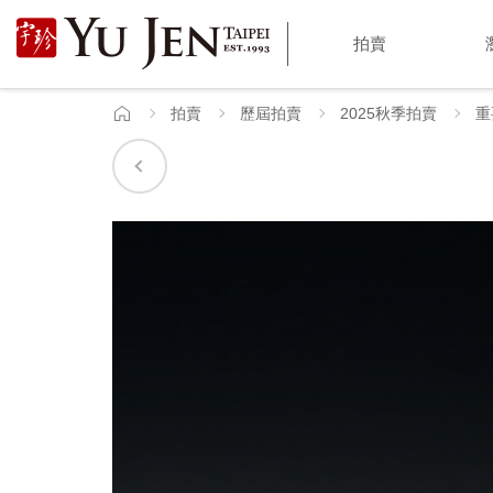
宇
拍賣
珍
國
拍賣
歷屆拍賣
2025秋季拍賣
重
首
頁
際
藝
術
|
Yu
Jen
Taipei