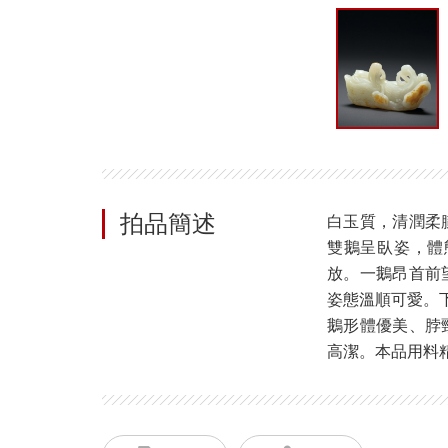
拍品簡述
白玉質，清潤柔
雙鵝呈臥姿，體
放。一鵝昂首前
姿態溫順可愛。
鵝形體優美、脖
高潔。本品用料