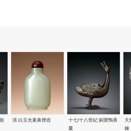
銜
清 白玉光素鼻煙壺
十七/十八世紀 銅寶鴨香
天
薰
鍊