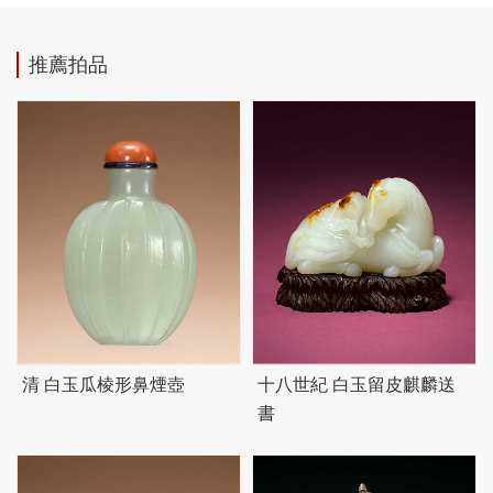
推薦拍品
清 白玉瓜棱形鼻煙壺
十八世紀 白玉留皮麒麟送
書