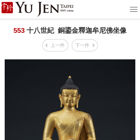
宇
選
單
珍
國
553
十八世紀 銅鎏金釋迦牟尼佛坐像
際
上一件
下一件
藝
術
|
Yu
Jen
Taipei