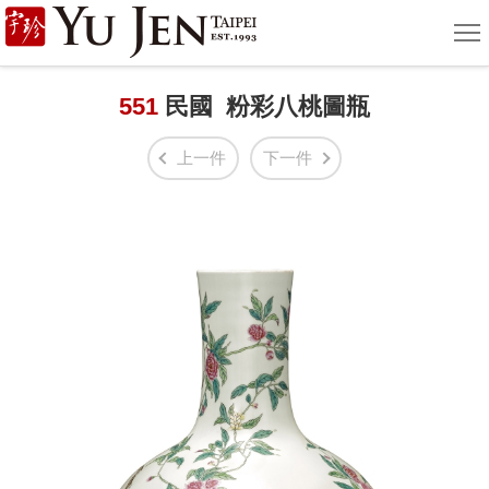
宇
選
單
珍
國
551
民國 粉彩八桃圖瓶
際
上一件
下一件
藝
術
|
Yu
Jen
Taipei