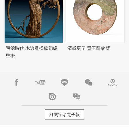
明治時代 木透雕松韻初鳴
清或更早 青玉龍紋璧
壁掛
訂閱宇珍電子報