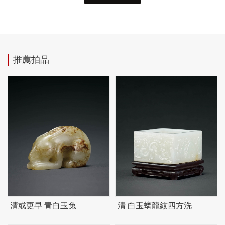
推薦拍品
清或更早 青白玉兔
清 白玉螭龍紋四方洗