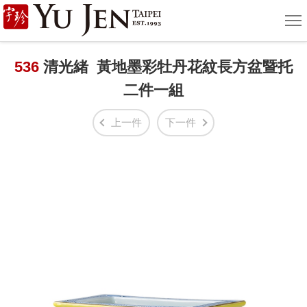
宇
選
單
珍
國
536
清光緒 黃地墨彩牡丹花紋長方盆暨托
二件一組
際
藝
上一件
下一件
術
|
Yu
Jen
Taipei