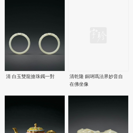
清 白玉雙龍搶珠鐲一對
清乾隆 銅琍瑪法界妙音自
在佛坐像