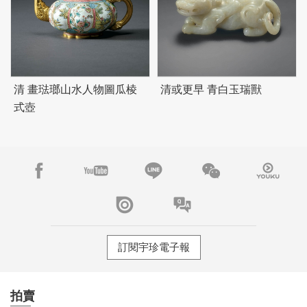
清 畫琺瑯山水人物圖瓜棱
清或更早 青白玉瑞獸
式壺
訂閱宇珍電子報
拍賣