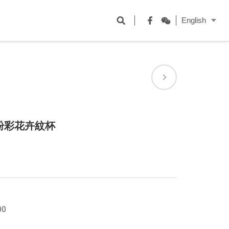
開
English
啟
Facebook
WeChat
搜
尋
欄
位
粉彩花卉紋杯
00