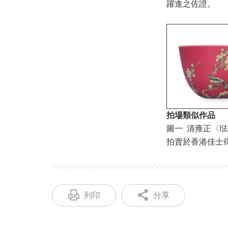
躍進之佐證。
拍場類似作品
圖一 清雍正〈
拍賣於香港佳士得 20
列印
分享