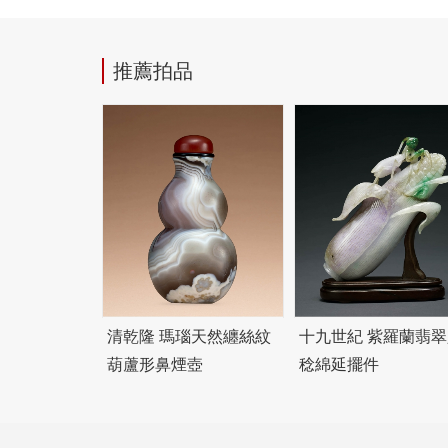
推薦拍品
清乾隆 瑪瑙天然纏絲紋
十九世紀 紫羅蘭翡翠
葫蘆形鼻煙壺
稔綿延擺件