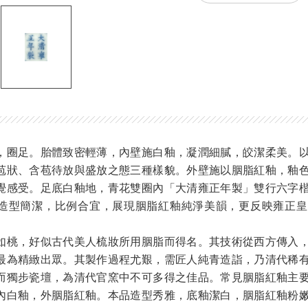
，圈足。胎體致密輕薄，內壁施白釉，凝潤細膩，皎潔柔美。
苞狀、含苞待放與盛放之態三種樣貌。外壁施以胭脂紅釉，釉
覺感受。足底白釉地，青花雙圈內「大清雍正年製」雙行六字
造型簡潔，比例合宜，展現胭脂紅釉純淨美韻，更反映雍正皇
如桃，好似古代美人梳妝所用胭脂而得名。其技術從西方傳入
最為精緻出眾。其製作過程尤艱，需匠人純青造詣，乃清代稀
而獨步瓷壇，為清代官窯中不可多得之佳品。常見胭脂紅釉主
內白釉，外胭脂紅釉。本品造型秀雅，底釉潔白，胭脂紅釉粉