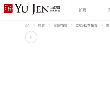
宇
拍賣
珍
國
拍賣
歷屆拍賣
2025秋季拍賣
重
首
頁
際
藝
術
|
Yu
Jen
Taipei