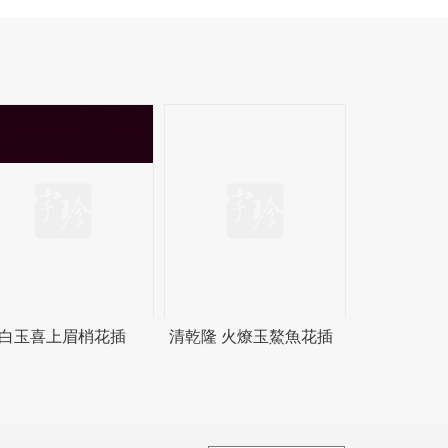
 白玉喜上眉梢花插
清乾隆 火燎玉鰲魚花插