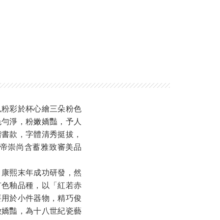
以粉彩於杯心繪三朵粉色
色勻淨，粉嫩嬌豔，予人
楷書款，字體清秀挺拔，
帝崇尚含蓄雅致審美品
，康熙末年成功研發，然
有色釉品種，以「紅若赤
要用於小件器物，精巧俊
嫩嬌豔，為十八世紀瓷藝