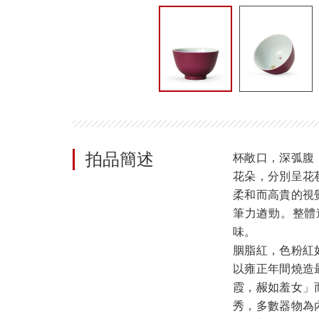
拍品簡述
杯敞口，深弧腹
花朵，分別呈花
柔和而高貴的視
筆力遒勁。整體
味。
胭脂紅，色粉紅
以雍正年間燒造
霞，赧如羞女」
秀，多數器物為