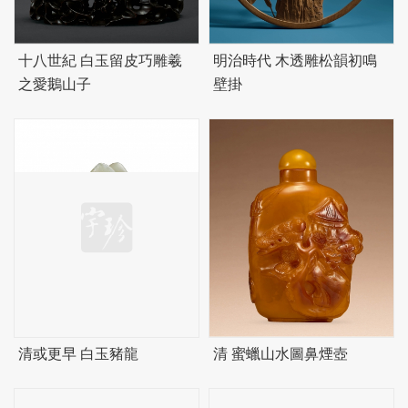
十八世紀 白玉留皮巧雕羲
明治時代 木透雕松韻初鳴
之愛鵝山子
壁掛
清或更早 白玉豬龍
清 蜜蠟山水圖鼻煙壺