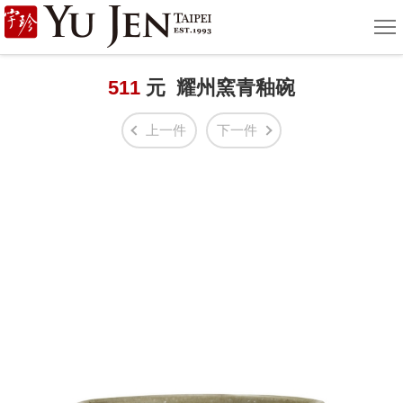
宇
選
單
珍
國
511
元 耀州窯青釉碗
際
上一件
下一件
藝
術
|
Yu
Jen
Taipei