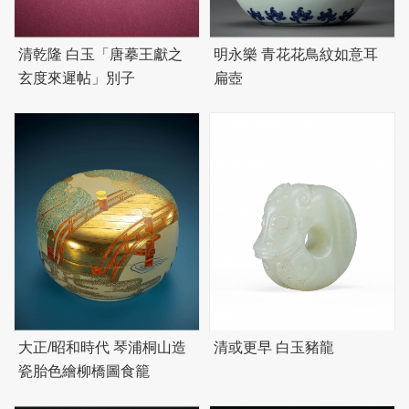
清乾隆 白玉「唐摹王獻之
明永樂 青花花鳥紋如意耳
玄度來遲帖」別子
扁壺
大正/昭和時代 琴浦桐山造
清或更早 白玉豬龍
瓷胎色繪柳橋圖食籠