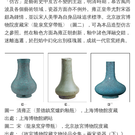
「仿古」是藝術史中亙古不變的主題，明清時期，慕古風尚
波及各個藝術領域，瓷器方面亦不例外。雍正皇帝尤對宋器
頗為鍾情，並以宋人美學為自身品味追求標準。北京故宮博
物院庋藏宋〈龍泉窯穿帶瓶〉（圖二），可為本品造型仿古
之參照。然在釉色方面為雍正朝創新，釉中諸色渾融交錯，
迷離迤邐，於烈焰中幻化出別樣瑰麗，成就一代官窯經典。
圖一 清雍正〈景德鎮窯爐鈞釉瓶〉，上海博物館庋藏
出處：上海博物館網站
圖二 宋〈龍泉窯穿帶瓶〉，北京故宮博物院庋藏
出處：《故宮博物院藏文物珍品全集－兩宋瓷器（下）》，