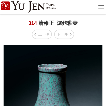
宇
選
單
珍
國
314
清雍正 爐鈞釉壺
際
上一件
下一件
藝
術
|
Yu
Jen
Taipei