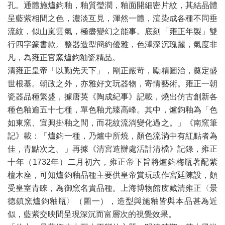
孔。通體施爐鈞釉，釉質瑩潤，釉面開細密片紋，其結晶體
呈藍紫相間之色，濃淡互見，渾然一體，渲染成各種不同垂
流紋，似山嵐雲氣，極盡變幻之能事。底刻「雍正年製」雙
行四字篆書款。整器造型簡約優雅，色澤深沉瑰麗，氣度非
凡，為雍正官窯爐鈞釉瓷精品。
清雍正皇帝「以勤先天下」，剛正嚴苛，勵精圖治，奠定盛
世根基。朝政之外，亦雅好文玩器物，寄情藝術。雍正一朝
瓷器品種繁盛，據唐英《陶成紀事》記載，燒出仿古創新各
種色釉逾五十七種，單色釉尤臻高峰。其中，爐鈞釉為「色
如東窯、宜興掛釉之間，而花紋流淌變化過之。」《南窯筆
記》載：「爐鈞一種，乃爐中所燒，顏色流淌中有紅點者為
佳，青點次之。」再據《清宮造辦處活計清檔》記錄，雍正
十年（1732年）二月初六，雍正帝下旨將爐鈞梅瓶著配紫
檀木座，可知爐鈞釉品種主要供皇帝賞玩或作宮廷陳設，頗
受皇室青睞，為御窯名貴品種。上海博物館庋藏清雍正〈景
德鎮窯爐鈞釉瓶〉（圖一），造型與施釉皆與本品甚為近
似，藍紫交映間呈現深沉而富層次的視覺效果。