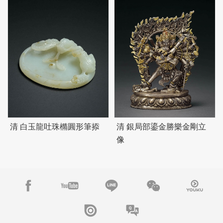
清 白玉龍吐珠橢圓形筆掭
清 銀局部鎏金勝樂金剛立
像