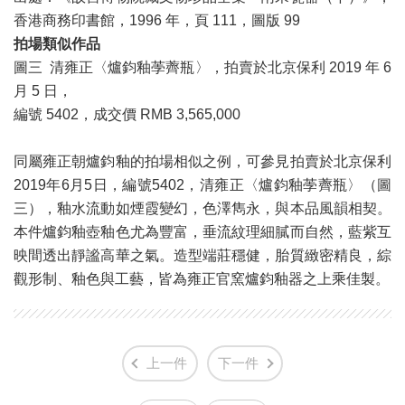
香港商務印書館，1996 年，頁 111，圖版 99
拍場類似作品
圖三 清雍正〈爐鈞釉荸薺瓶〉，拍賣於北京保利 2019 年 6
月 5 日，
編號 5402，成交價 RMB 3,565,000
同屬雍正朝爐鈞釉的拍場相似之例，可參見拍賣於北京保利
2019年6月5日，編號5402，清雍正〈爐鈞釉荸薺瓶〉（圖
三），釉水流動如煙霞變幻，色澤雋永，與本品風韻相契。
本件爐鈞釉壺釉色尤為豐富，垂流紋理細膩而自然，藍紫互
映間透出靜謐高華之氣。造型端莊穩健，胎質緻密精良，綜
觀形制、釉色與工藝，皆為雍正官窯爐鈞釉器之上乘佳製。
上一件
下一件