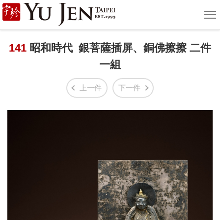
宇
選
單
珍
國
141
昭和時代 銀菩薩插屏、銅佛擦擦 二件
一組
際
藝
上一件
下一件
術
|
Yu
Jen
Taipei