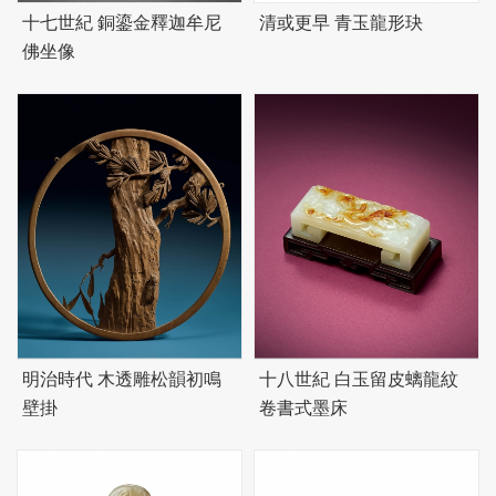
十七世紀 銅鎏金釋迦牟尼
清或更早 青玉龍形玦
佛坐像
明治時代 木透雕松韻初鳴
十八世紀 白玉留皮螭龍紋
壁掛
卷書式墨床