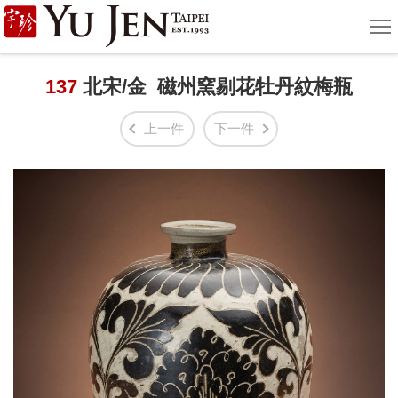
宇
選
單
珍
國
137
北宋/金 磁州窯剔花牡丹紋梅瓶
際
上一件
下一件
藝
術
|
Yu
Jen
Taipei