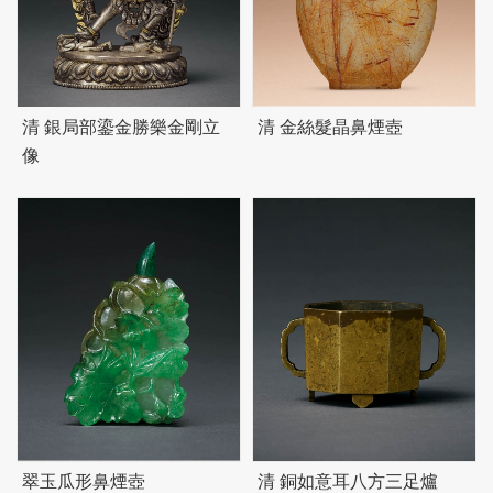
清 銀局部鎏金勝樂金剛立
清 金絲髮晶鼻煙壺
像
翠玉瓜形鼻煙壺
清 銅如意耳八方三足爐