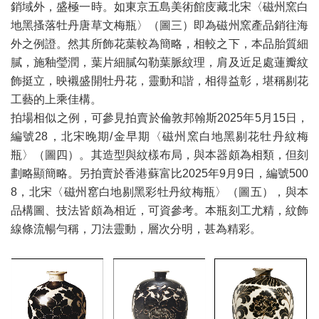
銷域外，盛極一時。如東京五島美術館庋藏北宋〈磁州窯白
地黑搔落牡丹唐草文梅瓶〉（圖三）即為磁州窯產品銷往海
外之例證。然其所飾花葉較為簡略，相較之下，本品胎質細
膩，施釉瑩潤，葉片細膩勾勒葉脈紋理，肩及近足處蓮瓣紋
飾挺立，映襯盛開牡丹花，靈動和諧，相得益彰，堪稱剔花
工藝的上乘佳構。
拍場相似之例，可參見拍賣於倫敦邦翰斯2025年5月15日，
編號28，北宋晚期/金早期〈磁州窯白地黑剔花牡丹紋梅
瓶〉（圖四）。其造型與紋樣布局，與本器頗為相類，但刻
劃略顯簡略。另拍賣於香港蘇富比2025年9月9日，編號500
8，北宋〈磁州窰白地剔黑彩牡丹紋梅瓶〉（圖五），與本
品構圖、技法皆頗為相近，可資參考。本瓶刻工尤精，紋飾
線條流暢勻稱，刀法靈動，層次分明，甚為精彩。