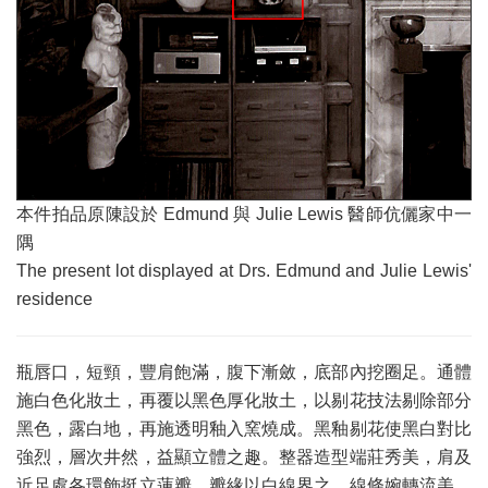
本件拍品原陳設於 Edmund 與 Julie Lewis 醫師伉儷家中一
隅
The present lot displayed at Drs. Edmund and Julie Lewis'
residence
瓶唇口，短頸，豐肩飽滿，腹下漸斂，底部內挖圈足。通體
施白色化妝土，再覆以黑色厚化妝土，以剔花技法剔除部分
黑色，露白地，再施透明釉入窯燒成。黑釉剔花使黑白對比
強烈，層次井然，益顯立體之趣。整器造型端莊秀美，肩及
近足處各環飾挺立蓮瓣，瓣緣以白線界之，線條婉轉流美，