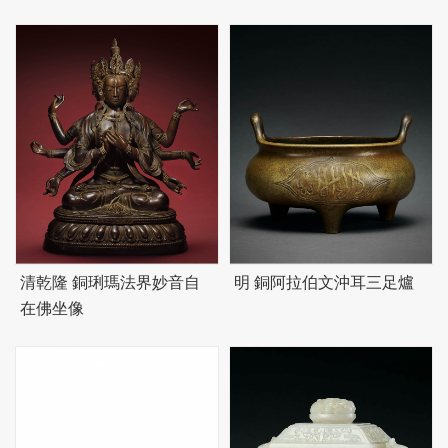
清乾隆 銅琍瑪法界妙音自
明 銅阿拉伯文沖耳三足爐
在佛坐像