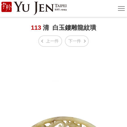
宇
選
單
珍
國
113
清 白玉鏤雕龍紋璜
際
上一件
下一件
藝
術
|
Yu
Jen
Taipei