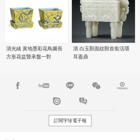
清光緒 黃地墨彩花鳥圖長
清 白玉獸面紋獸首銜活環
方形花盆暨承盤一對
耳蓋鼎
訂閱宇珍電子報