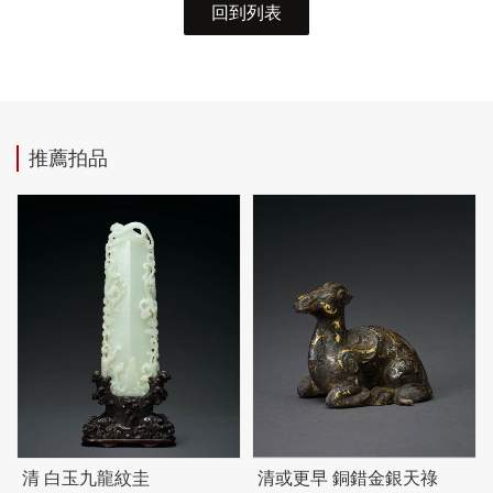
回到列表
推薦拍品
清 白玉九龍紋圭
清或更早 銅錯金銀天祿