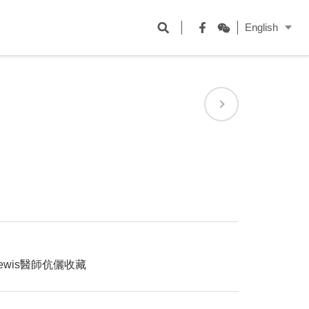
開
English
啟
Facebook
WeChat
搜
尋
欄
位
 Lewis醫師伉儷收藏