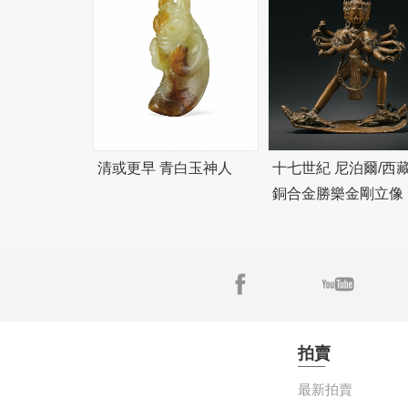
清或更早 青白玉神人
十七世紀 尼泊爾/西
銅合金勝樂金剛立像
拍賣
最新拍賣