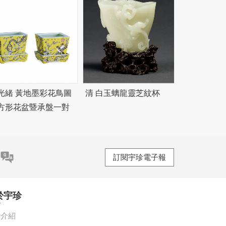
光緒 黃地墨彩花鳥圖
清 白玉螭龍靈芝紋杯
方形花盆暨承盤一對
訂閱宇珍電子報
於宇珍
珍介紹