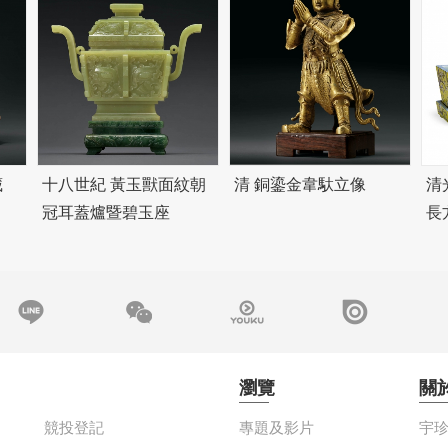
藏
十八世紀 黃玉獸面紋朝
清 銅鎏金韋馱立像
清
冠耳蓋爐暨
碧
玉座
長
瀏覽
關
競投登記
專題及影片
宇