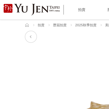
宇
拍賣
珍
國
拍賣
歷屆拍賣
2025秋季拍賣
美
首
頁
際
藝
術
|
Yu
Jen
Taipei