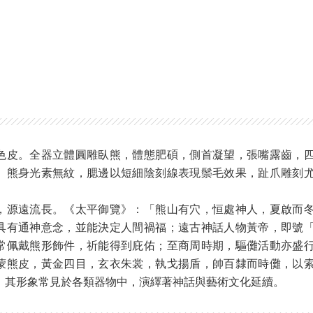
色皮。全器立體圓雕臥熊，體態肥碩，側首凝望，張嘴露齒，
。熊身光素無紋，腮邊以短細陰刻線表現鬃毛效果，趾爪雕刻
，源遠流長。《太平御覽》：「熊山有穴，恒處神人，夏啟而
具有通神意念，並能決定人間禍福；遠古神話人物黃帝，即號
常佩戴熊形飾件，祈能得到庇佑；至商周時期，驅儺活動亦盛
蒙熊皮，黃金四目，玄衣朱裳，執戈揚盾，帥百隸而時儺，以
，其形象常見於各類器物中，演繹著神話與藝術文化延續。