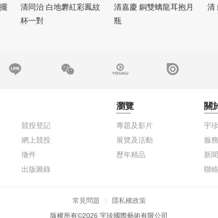
擺
清同治 白地礬紅彩鳳紋
清嘉慶 銅雙螭龍耳抱月
清
杯一對
瓶
瀏覽
關
競投登記
專題及影片
宇
網上競投
展覽及活動
服
徵件
歷年精品
新
出版圖錄
聯
常見問題
隱私權政策
版權所有©2026 宇珍國際藝術有限公司