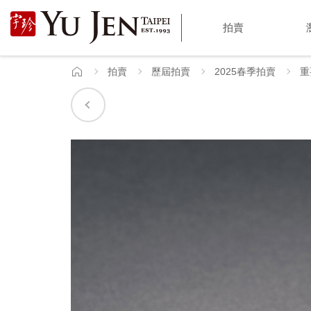
宇
拍賣
珍
國
拍賣
歷屆拍賣
2025春季拍賣
重
首
頁
際
藝
術
|
Yu
Jen
Taipei