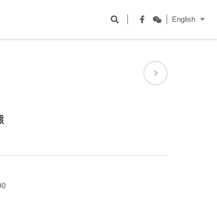
開
English
啟
Facebook
WeChat
搜
尋
欄
位
熊
00