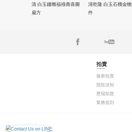
清 白玉鏤雕福祿壽喜圖
清乾隆 白玉石榴金蟾
扁方
件
拍賣
最新拍賣
競投須知
歷屆拍賣
業務規則