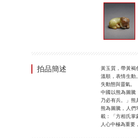
拍品簡述
黃玉質，帶黃褐
溫順，表情生動
失動態與靈氣。
中國以熊為圖騰
乃必有兵。」熊
熊為圖騰，人們
載：「方相氏掌
人心中極為重要