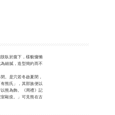
四肢臥於腹下，樣貌慵懶
尤為細膩，造型簡約而不
冬閉。是穴若冬啟夏閉，
「有熊氏」，其部族便以
行以熊為飾。《周禮》記
索室毆疫。」可見熊在古