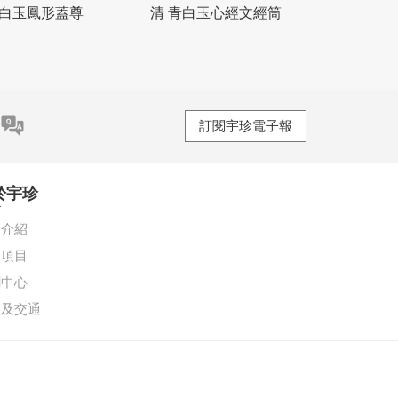
 白玉鳳形蓋尊
清 青白玉心經文經筒
訂閱宇珍電子報
於宇珍
珍介紹
務項目
聞中心
絡及交通