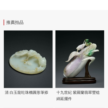
推薦拍品
清 白玉龍吐珠橢圓形筆掭
十九世紀 紫羅蘭翡翠豐稔
綿延擺件