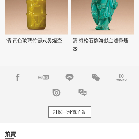
清 黃色玻璃竹節式鼻煙壺
清 綠松石劉海戲金蟾鼻煙
壺
訂閱宇珍電子報
拍賣