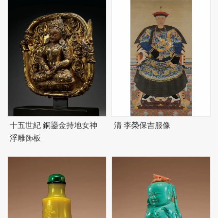
十五世紀 銅鎏金持地女神
清 李榮保吉服像
浮雕飾板