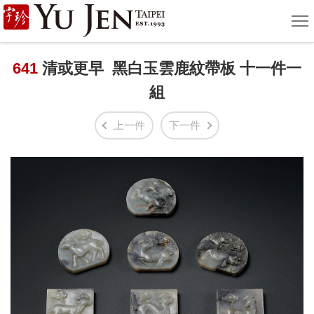
宇
選
單
珍
國
641
清或更早 黑白玉雲鹿紋帶板 十一件一
組
際
藝
上一件
下一件
術
|
Yu
Jen
Taipei