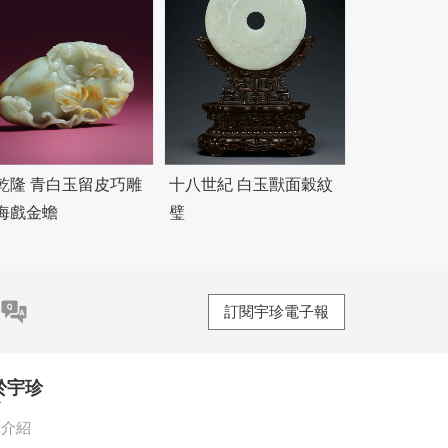
乾隆 青白玉留皮巧雕
十八世紀 白玉獸面穀紋
海戲金蟾
璧
訂閱宇珍電子報
於宇珍
珍介紹