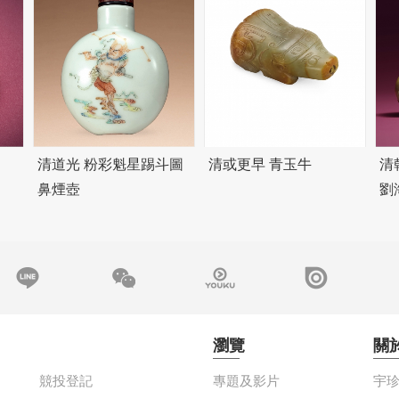
清道光 粉彩魁星踢斗圖
清或更早 青玉牛
清
鼻煙壺
劉
瀏覽
關
競投登記
專題及影片
宇