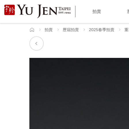
宇
拍賣
珍
國
拍賣
歷屆拍賣
2025春季拍賣
重
首
頁
際
藝
術
|
Yu
Jen
Taipei