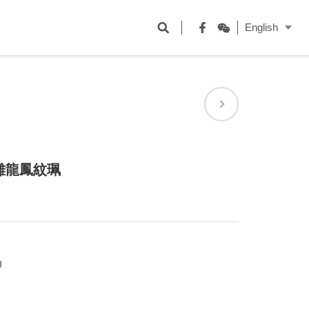
開
English
啟
Facebook
WeChat
搜
尋
欄
位
雕龍鳳紋珮
0