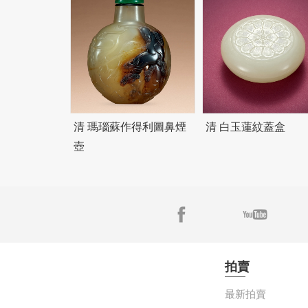
清 瑪瑙蘇作得利圖鼻煙
清 白玉蓮紋蓋盒
壺
拍賣
最新拍賣