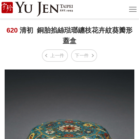
宇
選
單
珍
國
620
清初 銅胎掐絲琺瑯纏枝花卉紋葵瓣形
蓋盒
際
藝
上一件
下一件
術
|
Yu
Jen
Taipei