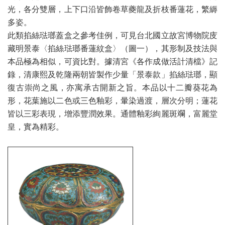
光，各分雙層，上下口沿皆飾卷草夔龍及折枝番蓮花，繁縟
多姿。
此類掐絲琺瑯蓋盒之參考佳例，可見台北國立故宮博物院庋
藏明景泰〈掐絲琺瑯番蓮紋盒〉（圖一），其形制及技法與
本品極為相似，可資比對。據清宮《各作成做活計清檔》記
錄，清康熙及乾隆兩朝皆製作少量「景泰款」掐絲琺瑯，顯
復古崇尚之風，亦寓承古開新之旨。本品以十二瓣葵花為
形，花葉施以二色或三色釉彩，暈染過渡，層次分明；蓮花
皆以三彩表現，增添豐潤效果。通體釉彩絢麗斑斕，富麗堂
皇，實為精彩。