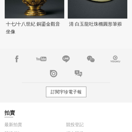
十七/十八世紀 銅鎏金觀音
清 白玉龍吐珠橢圓形筆掭
坐像
訂閱宇珍電子報
拍賣
最新拍賣
競投登記