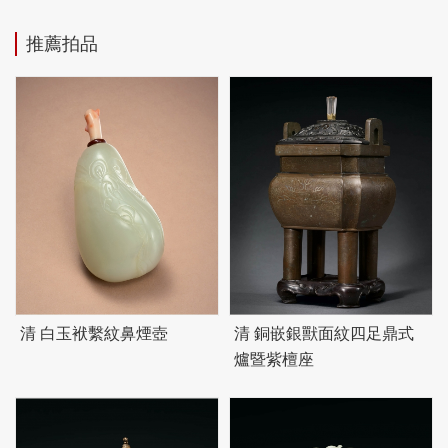
推薦拍品
清 白玉袱繫紋鼻煙壺
清 銅嵌銀獸面紋四足鼎式
爐暨紫檀座