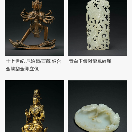
十七世紀 尼泊爾/西藏 銅合
青白玉鏤雕龍鳳紋珮
金勝樂金剛立像