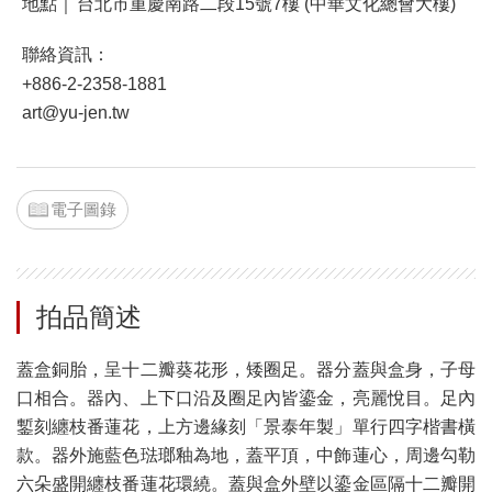
地點｜
台北市重慶南路二段15號7樓 (中華文化總會大樓)
聯絡資訊：
+886-2-2358-1881
art@yu-jen.tw
電子圖錄
拍品簡述
蓋盒銅胎，呈十二瓣葵花形，矮圈足。器分蓋與盒身，子母
口相合。器內、上下口沿及圈足內皆鎏金，亮麗悅目。足內
鏨刻纏枝番蓮花，上方邊緣刻「景泰年製」單行四字楷書橫
款。器外施藍色琺瑯釉為地，蓋平頂，中飾蓮心，周邊勾勒
六朵盛開纏枝番蓮花環繞。蓋與盒外壁以鎏金區隔十二瓣開