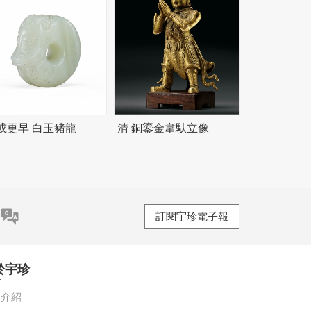
或更早 白玉豬龍
清 銅鎏金韋馱立像
訂閱宇珍電子報
於宇珍
珍介紹