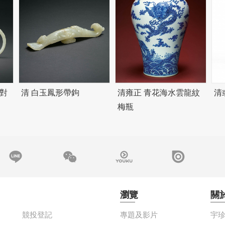
對
清 白玉鳳形帶鉤
清雍正 青花海水雲龍紋
清
梅瓶
瀏覽
關
競投登記
專題及影片
宇