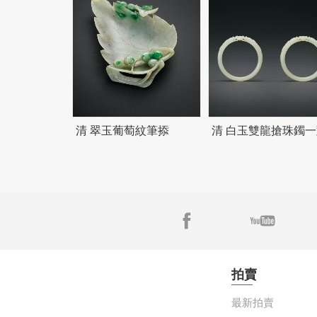
清 翠玉葡萄紋筆掭
清 白玉雙龍搶珠鐲一
拍賣
最新拍賣