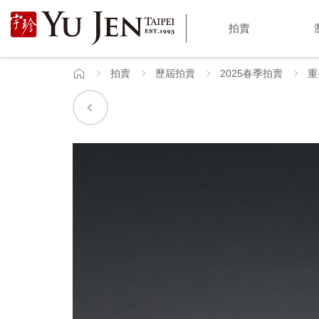
宇
拍賣
珍
國
拍賣
歷屆拍賣
2025春季拍賣
重
首
頁
際
藝
術
|
Yu
Jen
Taipei