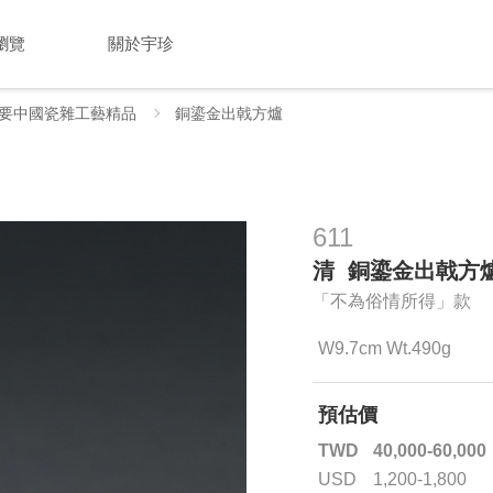
瀏覽
關於宇珍
要中國瓷雜工藝精品
銅鎏金出戟方爐
611
清 銅鎏金出戟方
「不為俗情所得」款
W9.7cm Wt.490g
預估價
TWD
40,000-60,000
USD
1,200-1,800