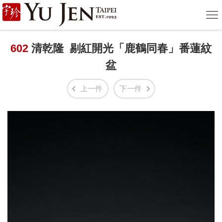
宇
選
單
珍
國
602
清乾隆 剔紅開光「鹿鶴同春」番蓮紋
盆
際
藝
上一件
下一件
術
|
Yu
Jen
Taipei