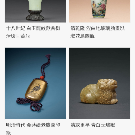
十八世紀 白玉龍紋獸首銜
清乾隆 涅白地玻璃胎畫琺
活環耳蓋瓶
瑯花鳥圖瓶
明治時代 金蒔繪老鷹圖印
清或更早 青白玉瑞獸
籠