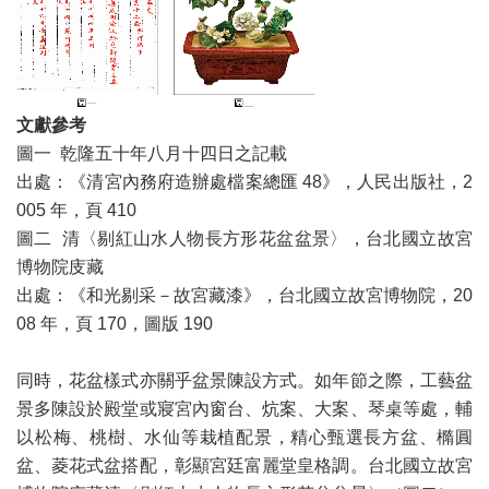
文獻參考
圖一 乾隆五十年八月十四日之記載
出處：《清宮內務府造辦處檔案總匯 48》，人民出版社，2
005 年，頁 410
圖二 清〈剔紅山水人物長方形花盆盆景〉，台北國立故宮
博物院庋藏
出處：《和光剔采－故宮藏漆》，台北國立故宮博物院，20
08 年，頁 170，圖版 190
同時，花盆樣式亦關乎盆景陳設方式。如年節之際，工藝盆
景多陳設於殿堂或寢宮內窗台、炕案、大案、琴桌等處，輔
以松梅、桃樹、水仙等栽植配景，精心甄選長方盆、橢圓
盆、菱花式盆搭配，彰顯宮廷富麗堂皇格調。台北國立故宮