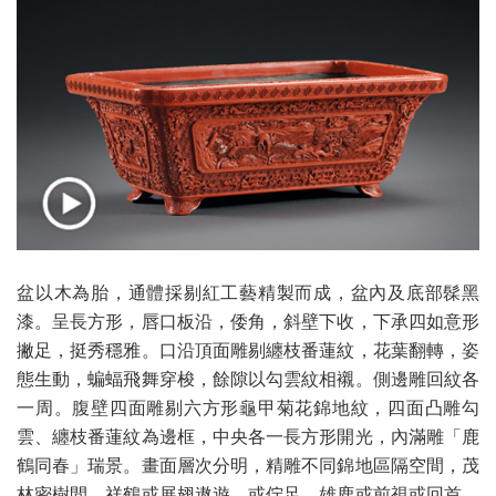
盆以木為胎，通體採剔紅工藝精製而成，盆內及底部髹黑
漆。呈長方形，唇口板沿，倭角，斜壁下收，下承四如意形
撇足，挺秀穩雅。口沿頂面雕剔纏枝番蓮紋，花葉翻轉，姿
態生動，蝙蝠飛舞穿梭，餘隙以勾雲紋相襯。側邊雕回紋各
一周。腹壁四面雕剔六方形龜甲菊花錦地紋，四面凸雕勾
雲、纏枝番蓮紋為邊框，中央各一長方形開光，內滿雕「鹿
鶴同春」瑞景。畫面層次分明，精雕不同錦地區隔空間，茂
林密樹間，祥鶴或展翅遨遊、或佇足，雄鹿或前視或回首，