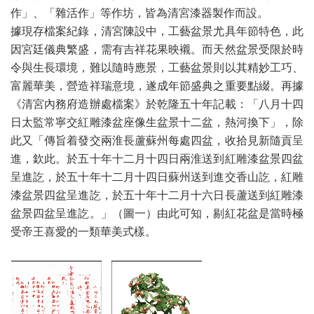
作」、「雜活作」等作坊，皆為清宮漆器製作而設。
據現存檔案紀錄，清宮陳設中，工藝盆景尤具年節特色，此
因宮廷儀典繁盛，需有吉祥花果映襯。而天然盆景受限於時
令與生長環境，難以隨時應景，工藝盆景則以其精妙工巧、
富麗華美，營造祥瑞意境，遂成年節盛典之重要點綴。再據
《清宮內務府造辦處檔案》於乾隆五十年記載：「八月十四
日太監常寧交紅雕漆盆座像生盆景十二盆，熱河換下」，除
此又「傳旨着發交兩淮長蘆蘇州每處四盆，收拾見新隨貢呈
進，欽此。於五十年十二月十四日兩淮送到紅雕漆盆景四盆
呈進訖，於五十年十二月十四日蘇州送到進交香山訖，紅雕
漆盆景四盆呈進訖，於五十年十二月十六日長蘆送到紅雕漆
盆景四盆呈進訖。」（圖一）由此可知，剔紅花盆是當時極
受帝王喜愛的一類華美式樣。