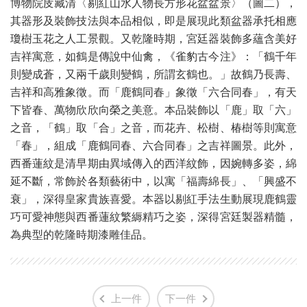
博物院庋藏清〈剔紅山水人物長方形花盆盆景〉（圖二），
其器形及裝飾技法與本品相似，即是展現此類盆器承托相應
瓊樹玉花之人工景觀。又乾隆時期，宮廷器裝飾多蘊含美好
吉祥寓意，如鶴是傳說中仙禽，《雀豹古今注》：「鶴千年
則變成蒼，又兩千歲則變鶴，所謂玄鶴也。」故鶴乃長壽、
吉祥和高雅象徵。而「鹿鶴同春」象徵「六合同春」，有天
下皆春、萬物欣欣向榮之美意。本品裝飾以「鹿」取「六」
之音，「鶴」取「合」之音，而花卉、松樹、椿樹等則寓意
「春」，組成「鹿鶴同春、六合同春」之吉祥圖景。此外，
西番蓮紋是清早期由異域傳入的西洋紋飾，因婉轉多姿，綿
延不斷，常飾於各類藝術中，以寓「福壽綿長」、「興盛不
衰」，深得皇家貴族喜愛。本器以剔紅手法生動展現鹿鶴靈
巧可愛神態與西番蓮紋繁縟精巧之姿，深得宮廷製器精髓，
為典型的乾隆時期漆雕佳品。
上一件
下一件