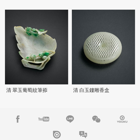
清 翠玉葡萄紋筆掭
清 白玉鏤雕香盒