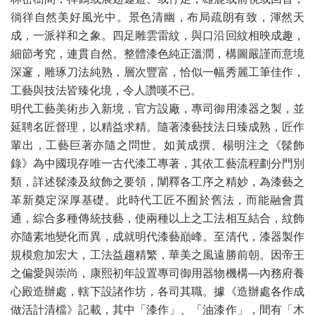
徜徉自然美好風光中。景色清幽，布局疏朗有致，渾然天
成，一派祥和之象。四足雕雲雷紋，與口沿回紋相映成趣，
細節考究，連貫自然。整體漆色純正溫潤，構圖嚴謹而意境
深邃，雕琢刀法純熟，層次豐富，恰似一幅秀麗工筆佳作，
工藝與技法皆臻化境，令人讚嘆不已。
明代工藝美術步入新境，官方設廠，專司御用漆器之製，並
延聘名匠督理，以精益求精。隨著漆藝技法日臻成熟，匠作
輩出，工藝巨著亦隨之問世。如黃成撰、楊明注之《髹飾
錄》為中國現存唯一古代漆工專著，其依工藝流程劃分門別
類，詳述髹漆及紋飾之要領，闡釋各工序之精妙，為漆藝之
革新奠定深厚基礎。此時代工匠不囿於舊法，而能融會貫
通，綜合多種傳統技藝，使兩種以上之工法相互結合，紋飾
亦隨素地變化而異，成就明代漆藝巔峰。至清代，漆器製作
規模愈加宏大，工法益趨精繁，華美之風遠勝前朝。因帝王
之偏愛與崇尚，康熙初年設置專司御用器物機構—內務府養
心殿造辦處，轄下設諸作坊，各司其職。據《造辦處各作成
做活計清檔》記載，其中「漆作」、「油漆作」，間有「木