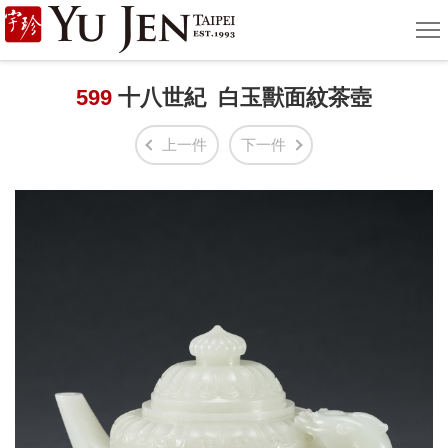
宇
選
單
珍
國
599
十八世紀 白玉獸面紋茶壺
際
上一件
下一件
藝
術
|
Yu
Jen
Taipei