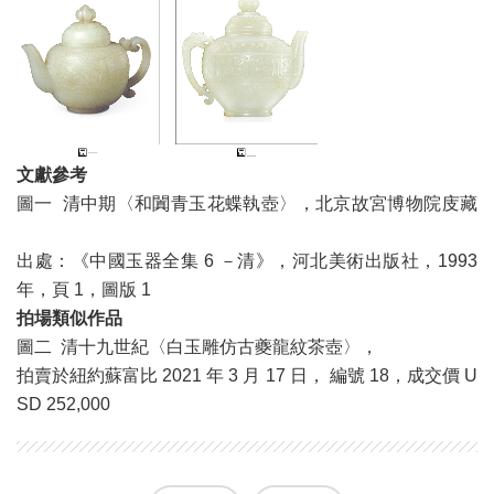
文獻參考
圖一 清中期〈和闐青玉花蝶執壺〉，北京故宮博物院庋藏
出處：《中國玉器全集 6 －清》，河北美術出版社，1993
年，頁 1，圖版 1
拍場類似作品
圖二 清十九世紀〈白玉雕仿古夔龍紋茶壺〉，
拍賣於紐約蘇富比 2021 年 3 月 17 日， 編號 18，成交價 U
SD 252,000