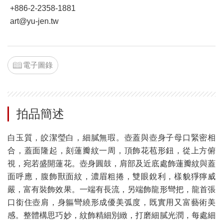
+886-2-2358-1881
art@yu-jen.tw
電子圖錄
拍品簡述
白玉質，皎潔瑩白，細膩無瑕。壺蓋與壺身子母口緊密相
合，蓋面隆起，刻蓮瓣紋一周，頂飾花苞形鈕，從上方俯
視，宛若盛開蓮花。壺身圓鼓，肩部及近底處飾蓮瓣紋與蓋
面呼應，腹飾獸面紋，濃眉粗捲，雙眼銳利，樣貌猙獰威
嚴，富有裝飾效果。一端有長流，另端飾龍形彎把，龍首張
口銜住壺肩，身軀彎繞形成優美弧度，既實用又富藝術美
感。整體構思巧妙，紋飾精細別緻，打磨細膩光潤，每處細