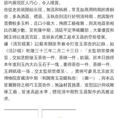
節均展現匠人巧心，令人嘆賞。
壺從史前就開始出現，無流和執柄，常見如商周時期的青銅
壺，多為酒器、禮器。玉執壺則流行於明清時期，然因製作
需費較多玉料，且口小腹大，掏膛工藝複雜，與其他器形相
比仍屬少數。至乾隆中期，清廷平定準噶爾部，大量優質和
闐玉得以進貢宮廷，造就各式雕工超卓玉器的空前發展。
據《清宮檔案》記載有關皇帝敕令打造玉茶壺的記錄，如
《活計檔》乾隆三十三年二月二十三日：「太監胡世傑傳
旨，交如意館做玉茶壺一件、茶鍾一件，欽賜。於本日挑得
本年進到玉內大白玉石子一塊，畫得茶壺一件、茶鍾一件、
玉鐸紙樣一張，交太監胡世傑呈·。」實例可參見北京故宮
博物院庋藏清中期〈和闐青玉花蝶執壺〉（圖一），與本品
皆屬難得之精巧玉質壺作，無論材質挑選、造型設計抑或雕
琢工藝，皆達高超水準，體現清中期對玉器製作的高雅追
求。