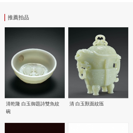
推薦拍品
清乾隆 白玉御題詩雙魚紋
清 白玉獸面紋匜
碗