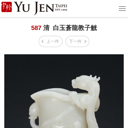
宇
選
單
珍
國
587
清 白玉蒼龍教子觥
際
上一件
下一件
藝
術
|
Yu
Jen
Taipei