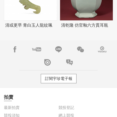
清或更早 青白玉人龍紋珮
清乾隆 仿官釉六方貫耳瓶
訂閱宇珍電子報
拍賣
最新拍賣
競投登記
競投須知
網上競投