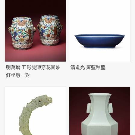
明萬曆 五彩雙獅穿花圖鼓
清道光 霽藍釉盤
釘坐墩一對