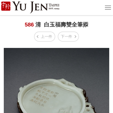
宇
選
單
珍
國
586
清 白玉福壽雙全筆掭
際
上一件
下一件
藝
術
|
Yu
Jen
Taipei