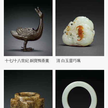
十七/十八世紀 銅寶鴨香薰
清 白玉靈巧珮