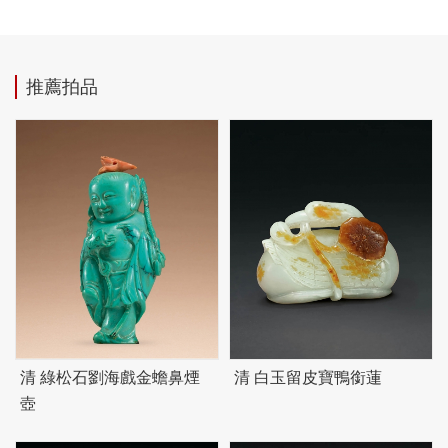
推薦拍品
清 綠松石劉海戲金蟾鼻煙
清 白玉留皮寶鴨銜蓮
壺