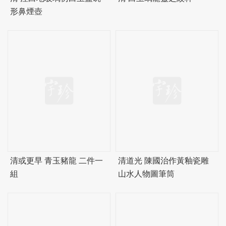
形鼻煙壺
清或更早 青玉豬龍 二件一
清道光 陳國治作黃釉瓷雕
組
山水人物圖筆筒