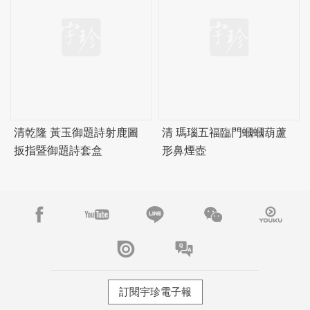
清乾隆 黃玉御題詩射鹿圖
清 瑪瑙五福臨門蟈蟈葫蘆
扳指暨御題詩套盒
形鼻煙壺
訂閱宇珍電子報