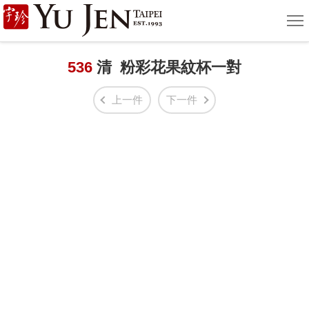
宇
選
單
珍
國
536
清 粉彩花果紋杯一對
際
上一件
下一件
藝
術
|
Yu
Jen
Taipei