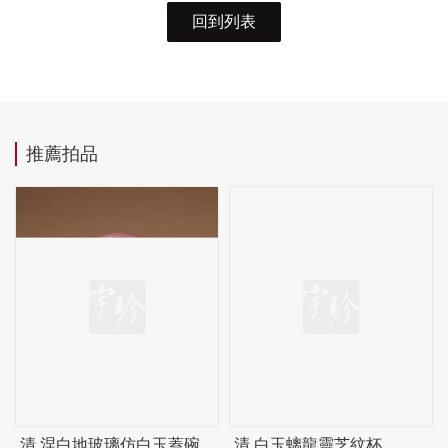
回到列表
推薦拍品
清 涅白地玻璃仿白玉蓋碗
清 白玉螭龍靈芝紋杯