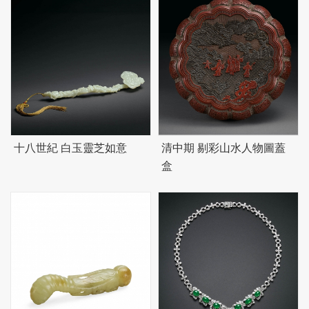
十八世紀 白玉靈芝如意
清中期 剔彩山水人物圖蓋
盒