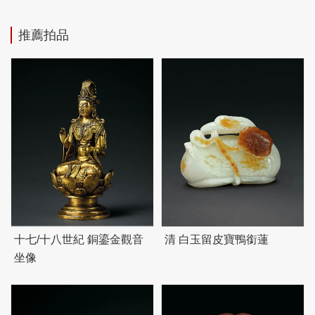
推薦拍品
十七/十八世紀 銅鎏金觀音
清 白玉留皮寶鴨銜蓮
坐像