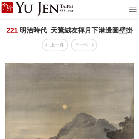
宇
選
單
珍
國
221
明治時代 天鵞絨友禪月下港邊圖壁掛
際
上一件
下一件
藝
術
|
Yu
Jen
Taipei