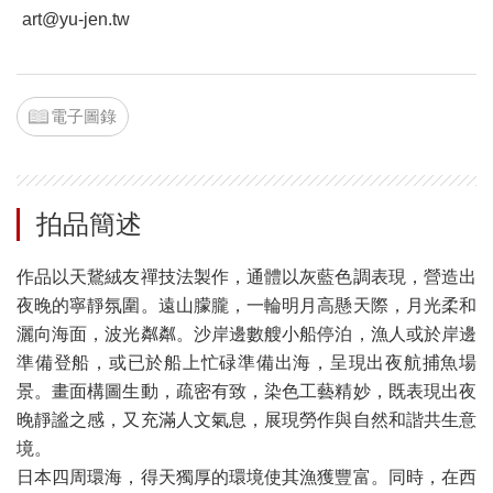
art@yu-jen.tw
電子圖錄
拍品簡述
作品以天鵞絨友禪技法製作，通體以灰藍色調表現，營造出
夜晚的寧靜氛圍。遠山朦朧，一輪明月高懸天際，月光柔和
灑向海面，波光粼粼。沙岸邊數艘小船停泊，漁人或於岸邊
準備登船，或已於船上忙碌準備出海，呈現出夜航捕魚場
景。畫面構圖生動，疏密有致，染色工藝精妙，既表現出夜
晚靜謐之感，又充滿人文氣息，展現勞作與自然和諧共生意
境。
日本四周環海，得天獨厚的環境使其漁獲豐富。同時，在西