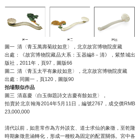
圖一 清〈青玉萬壽菊紋如意〉，北京故宮博物院庋藏
出處：《故宮博物院藏品大系：玉器編8－清》，紫禁城出
版社，2011年，頁97，圖版66
圖二 清〈青玉太平有象紋如意〉，北京故宮博物院庋藏
出處：同圖一，頁120，圖版90
拍場類似作品
圖三 清嘉慶〈白玉御題詩文吉慶有餘如意〉，
拍賣於北京翰海2014年5月11日，編號2767，成交價RMB
23,000,000
清代以前，如意常作為方外談玄、道士求仙的象徵，至乾隆
時期象徵意涵轉化，形成一種較為固定的配置關係。宮中各