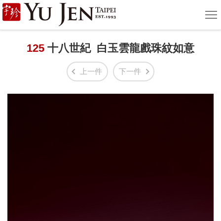
宇
選
單
珍
國
125
十八世紀 白玉雲龍戲珠紋如意
際
上一件
下一件
藝
術
|
Yu
Jen
Taipei