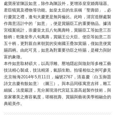
處寶座皆陳設如意，除作為陳設外，更增添皇室婚壽瑞器、
君臣犒賞及禮物等功能。如皇太后的生辰稱「聖壽節」，必
行慶賀之禮，逢旬大慶更是無與倫比。此時，清宮造辦處製
作壽意活計中的「如意」，便是賞賜臣工的重要物品。據清
宮檔案統計，崇慶皇太后八旬萬壽時，賞賜臣工等如意三百
餘柄；乾隆皇帝八旬萬壽，賞賜王公大臣、使臣等如意二百
五十柄，更對親自來朝賀的安南國王疊加賞賜，僅如意便賞
賜四柄。由此可見，如意為對重要功臣之特賜，是權力與財
富的象徵。
本件如意取材碩大，以高浮雕、壓地隱起與陰刻等多種工藝
技法精心製成，技法精湛，氣韻生動。拍場相似之例可參見
北京翰海2014年5月11日，編號2767，清嘉慶〈白玉御題
詩文吉慶有餘如意〉（圖三）。與本品同樣寓意吉祥，雕工
細膩，法度嚴謹，充分展現清代宮廷玉器高超製作技術，與
皇家審美之雍容氣度，堪稱祝壽、賞賜與藝術美學相融合的
典範美作。