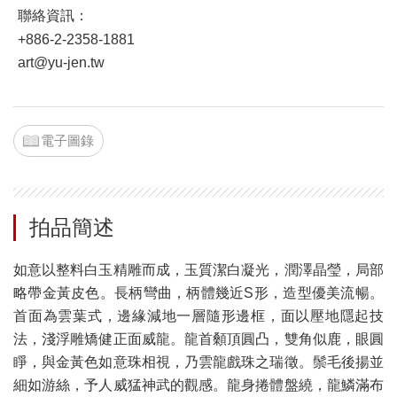
聯絡資訊：
+886-2-2358-1881
art@yu-jen.tw
電子圖錄
拍品簡述
如意以整料白玉精雕而成，玉質潔白凝光，潤澤晶瑩，局部
略帶金黃皮色。長柄彎曲，柄體幾近S形，造型優美流暢。
首面為雲葉式，邊緣減地一層隨形邊框，面以壓地隱起技
法，淺浮雕矯健正面威龍。龍首顙頂圓凸，雙角似鹿，眼圓
睜，與金黃色如意珠相視，乃雲龍戲珠之瑞徵。鬃毛後揚並
細如游絲，予人威猛神武的觀感。龍身捲體盤繞，龍鱗滿布