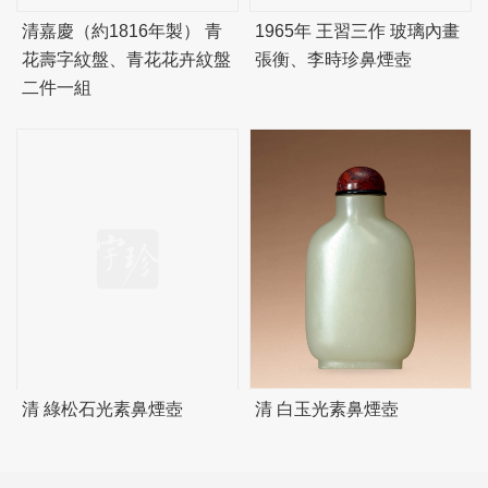
清嘉慶（約1816年製） 青
1965年 王習三作 玻璃內畫
花壽字紋盤、青花花卉紋盤
張衡、李時珍鼻煙壺
二件一組
清 綠松石光素鼻煙壺
清 白玉光素鼻煙壺