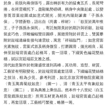
於身，前肢向兩側張弓，露出轉折有力的猛禽五爪，長尾彎
捲，在祥雲襯托下，盡顯氣勢磅礡。柄身中央隆起處，以變
形莨苕葉紋圍成如意式開光，開光內陽刻篆書「子孫永
保」，字體蒼勁，語出自《尚書．梓材》：「欲至於萬年惟
王，子子孫孫永保民」，寄託無限美好的期許與祈願。趾端
留皮巧色，浮雕蝙蝠雙目圓睜，展翅滑翔於祥雲上，雙翼攀
附於趾端邊緣銜接勾連雲紋，寓意「祥福臨門」；如意背面
光素無紋，雲葉式首及柄身微窪，打磨圓滑，拋光精良，延
伸至趾端背面處凸起橋耳，套一活環，下綴黃色編花雙絲
穗，賦以宮廷端莊文雅之感。
清代如意製作於乾隆盛世達到高峰，其功用、造型、材質、
工藝皆有明顯變化，於趾端背面處套活環，下綴編花雙絲穗
之技法，較為少見。參考列證，如北京故宮博物院庋藏清
〈青玉萬壽菊紋如意〉（圖一）、清〈青玉太平有象紋如
意〉（圖二），皆為典雅上乘佳品。然本件十八世紀〈白玉
雲龍戲珠紋如意〉所用玉材更為精良，趾端背面處凸起橋
耳，再套活環，工藝精巧繁複，略勝一籌。