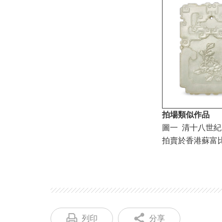
拍場類似作品
圖一 清十八世
拍賣於香港蘇富比20
列印
分享