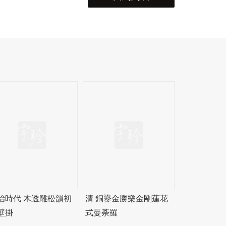
治時代 木透雕松韻初
清 銅鎏金勝樂金剛蓮花
壁掛
式曼荼羅