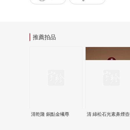
推薦拍品
清乾隆 銅點金犧尊
清 綠松石光素鼻煙壺