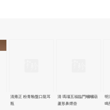
清雍正 粉青釉盤口龍耳
清 瑪瑙五福臨門蟈蟈葫
明
瓶
蘆形鼻煙壺
鳴