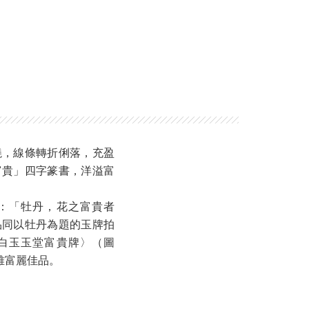
繞，線條轉折俐落，充盈
富貴」四字篆書，洋溢富
：「牡丹，花之富貴者
品同以牡丹為題的玉牌拍
〈白玉玉堂富貴牌〉（圖
雅富麗佳品。