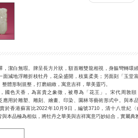
澤，潔白無瑕。牌呈長方片狀，額首雕雙龍相視，身軀彎轉環
一面減地浮雕折枝牡丹，花朵盛開，枝葉柔美；另面刻「玉堂
。整體形制規整，打磨細緻，寓意吉祥，華美靈巧。
，國色天香，為富貴之象徵，被尊為「花王」。宋代周敦頤
泛應用於雕塑、雕刻、繪畫、印染、園林等藝術形式中。與本
賣於香港蘇富比2022年10月9日，編號3710，清十八世紀
皆與本品極為相似，將牡丹之華美與吉祥寓意巧妙結合，實屬典