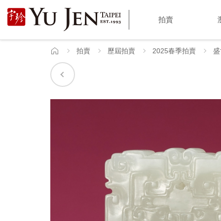
宇
拍賣
珍
國
拍賣
歷屆拍賣
2025春季拍賣
盛
首
頁
際
藝
術
|
Yu
Jen
Taipei