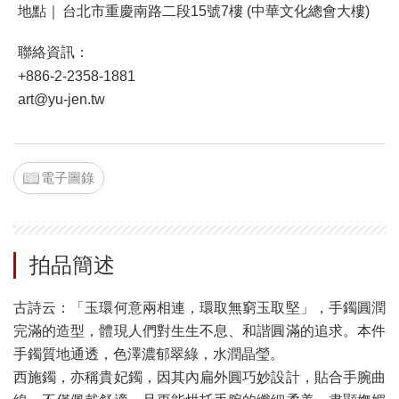
地點｜
台北市重慶南路二段15號7樓 (中華文化總會大樓)
聯絡資訊：
+886-2-2358-1881
art@yu-jen.tw
電子圖錄
拍品簡述
古詩云：「玉環何意兩相連，環取無窮玉取堅」，手鐲圓潤
完滿的造型，體現人們對生生不息、和諧圓滿的追求。本件
手鐲質地通透，色澤濃郁翠綠，水潤晶瑩。
西施鐲，亦稱貴妃鐲，因其內扁外圓巧妙設計，貼合手腕曲