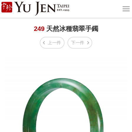
宇
選
單
珍
國
249
天然冰種翡翠手鐲
際
上一件
下一件
藝
術
|
Yu
Jen
Taipei