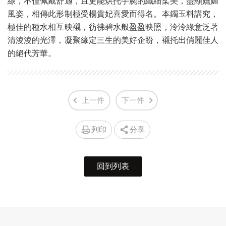
線，不僅佩戴舒適，且更能烘托手腕的纖細柔美，盡顯嫵媚
風姿，相傳此形制極受楊貴妃喜愛而得名。本鐲玉料講究，
極佳的種水相互映襯，彷彿碧水般盈盈映照，泠泠綠意泛著
清淩淩的光澤，凝聚緣定三生的美好企盼，襯托出俏麗佳人
的絕代芳華。
上一件
下一件
列印
分享
回到列表