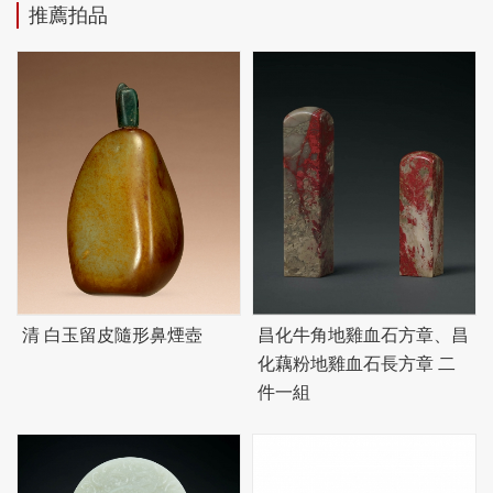
推薦拍品
清 白玉留皮隨形鼻煙壺
昌化牛角地雞血石方章、昌
化藕粉地雞血石長方章 二
件一組