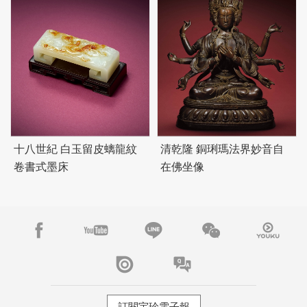
十八世紀 白玉留皮螭龍紋
清乾隆 銅琍瑪法界妙音自
卷書式墨床
在佛坐像
訂閱宇珍電子報