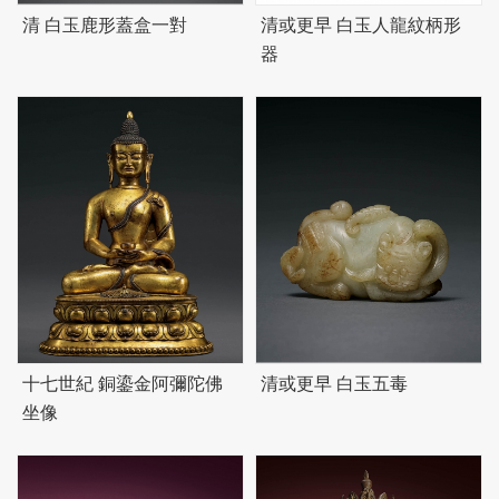
清 白玉鹿形蓋盒一對
清或更早 白玉人龍紋柄形
器
十七世紀 銅鎏金阿彌陀佛
清或更早 白玉五毒
坐像