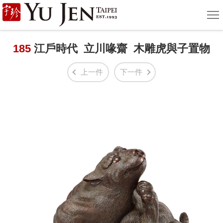
宇
選
單
珍
國
185
江戶時代 立川喙齋 木雕虎與子置物
際
上一件
下一件
藝
術
|
Yu
Jen
Taipei