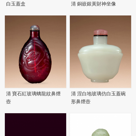
白玉蓋盒
清 銅嵌銀黃財神坐像
清 寶石紅玻璃螭龍紋鼻煙
清 涅白地玻璃仿白玉蓋碗
壺
形鼻煙壺