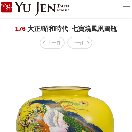
宇
選
單
珍
國
176
大正/昭和時代 七寶燒鳳凰圖瓶
際
上一件
下一件
藝
術
|
Yu
Jen
Taipei