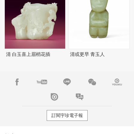
清 白玉喜上眉梢花插
清或更早 青玉人
訂閱宇珍電子報