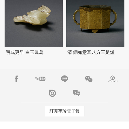
明或更早 白玉鳳鳥
清 銅如意耳八方三足爐
訂閱宇珍電子報