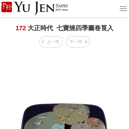
宇
選
單
珍
國
172
大正時代 七寶燒四季圖卷莨入
際
上一件
下一件
藝
術
|
Yu
Jen
Taipei