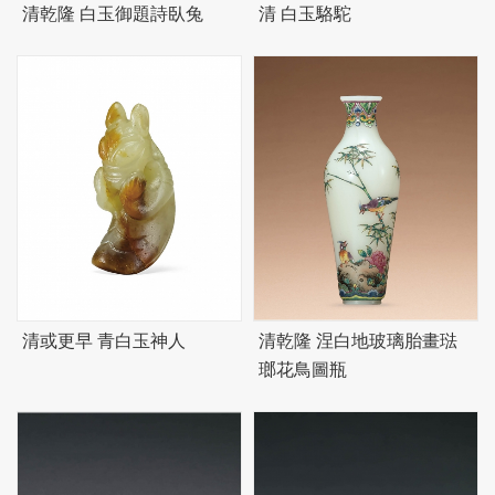
清乾隆 白玉御題詩臥兔
清 白玉駱駝
清或更早 青白玉神人
清乾隆 涅白地玻璃胎畫琺
瑯花鳥圖瓶