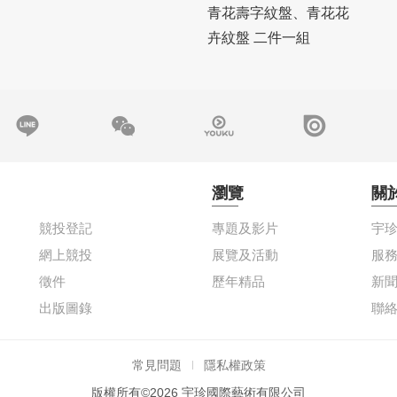
青花壽字紋盤、青花花
卉紋盤 二件一組
瀏覽
關
競投登記
專題及影片
宇
網上競投
展覽及活動
服
徵件
歷年精品
新
出版圖錄
聯
常見問題
隱私權政策
版權所有©2026 宇珍國際藝術有限公司