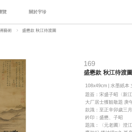
瀏覽
關於宇珍
洲藝術
盛懋款 秋江待渡圖
169
盛懋款 秋江待渡
108x49cm | 水墨紙
題簽：宋盛子昭〈新江
大厂居士獲観敬題 庚
款識：至正辛卯歲三月
鈐印：盛懋、子昭
題識：〈元老圃〉澄江