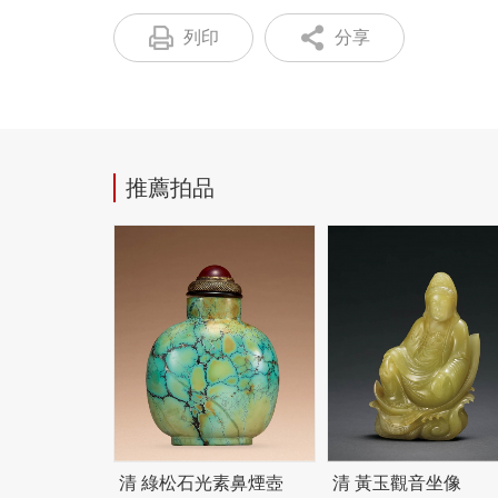
列印
分享
推薦拍品
清 綠松石光素鼻煙壺
清 黃玉觀音坐像