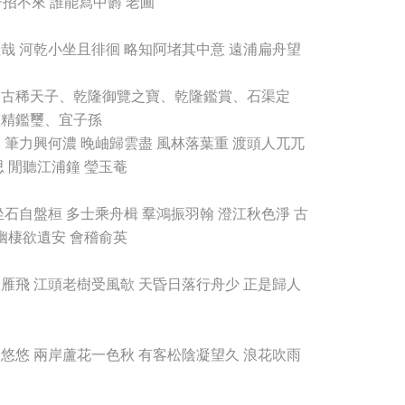
舟招不來 誰能寫中欝 老圃
哉 河乾小坐且徘徊 略知阿堵其中意 遠浦扁舟望
、古稀天子、乾隆御覽之寶、乾隆鑑賞、石渠定
堂精鑑璽、宜子孫
 筆力興何濃 晚岫歸雲盡 風林落葉重 渡頭人兀兀
 閒聽江浦鐘 瑩玉菴
石自盤桓 多士乘舟楫 羣鴻振羽翰 澄江秋色淨 古
幽棲欲遺安 會稽俞英
雁飛 江頭老樹受風欹 天昏日落行舟少 正是歸人
悠悠 兩岸蘆花一色秋 有客松陰凝望久 浪花吹雨