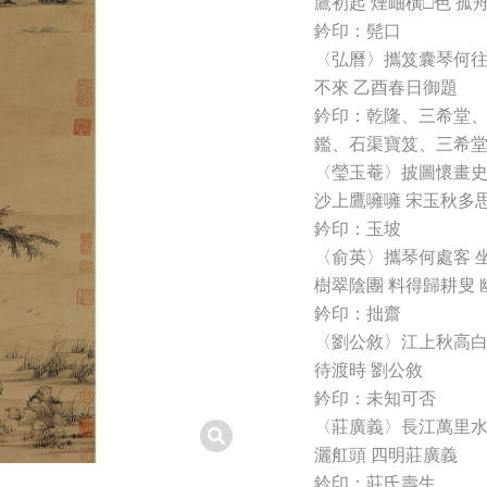
鷹初起 煙岫橫□色 孤
鈐印：髡口
〈弘曆〉攜笈囊琴何往
不來 乙酉春日御題
鈐印：乾隆、三希堂
鑑、石渠寶笈、三希
〈瑩玉菴〉披圖懷畫史
沙上鷹噰噰 宋玉秋多思
鈐印：玉坡
〈俞英〉攜琴何處客 坐
樹翠陰團 料得歸耕叟 
鈐印：拙齋
〈劉公敘〉江上秋高白
待渡時 劉公敘
鈐印：未知可否
〈莊廣義〉長江萬里水
灑舡頭 四明莊廣義
鈐印：莊氏壽生