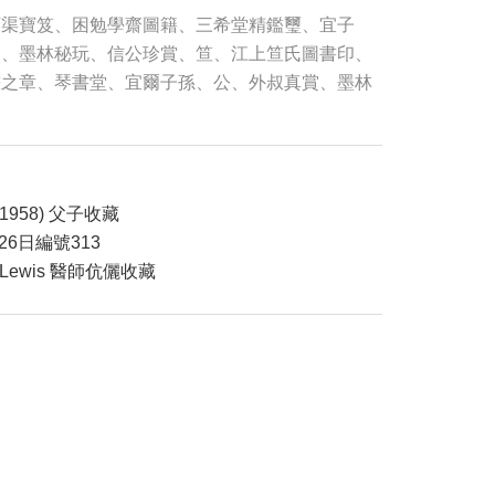
石渠寶笈、困勉學齋圖籍、三希堂精鑑璽、宜子
印、墨林秘玩、信公珍賞、笪、江上笪氏圖書印、
畫之章、琴書堂、宜爾子孫、公、外叔真賞、墨林
1958) 父子收藏
26日編號313
ie Lewis 醫師伉儷收藏