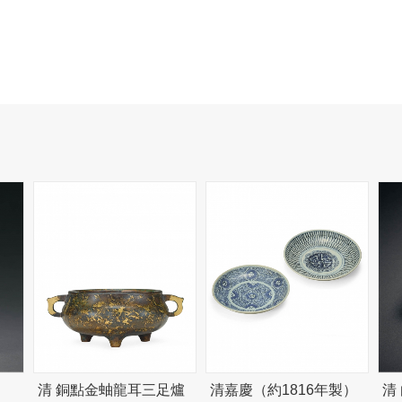
清 銅點金蚰龍耳三足爐
清嘉慶（約1816年製）
清