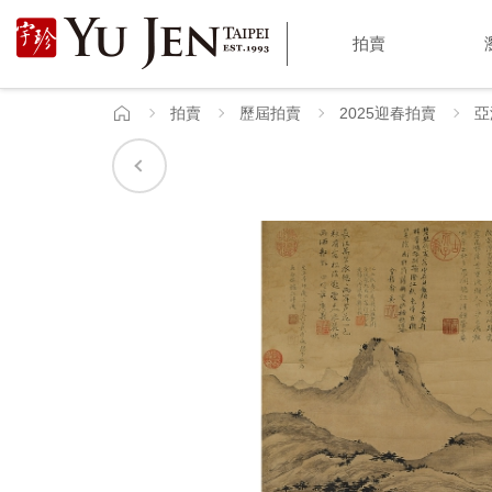
宇
拍賣
珍
國
拍賣
歷屆拍賣
2025迎春拍賣
亞
首
頁
際
藝
術
|
Yu
Jen
Taipei