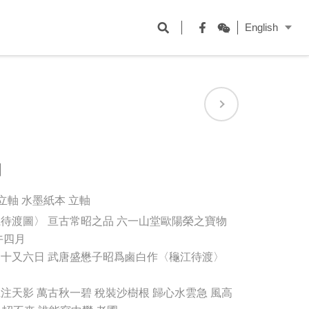
開
English
啟
Facebook
WeChat
搜
尋
欄
位
圖
本 立軸 水墨紙本 立軸
待渡圖〉 亘古常昭之品 六一山堂歐陽榮之寶物
午四月
十又六日 武唐盛懋子昭爲鹵白作〈龝江待渡〉
注天影 萬古秋一碧 稅裝沙樹根 歸心水雲急 風高