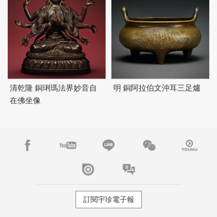
清乾隆 銅琍瑪法界妙音自
明 銅阿拉伯文沖耳三足爐
在佛坐像
訂閱宇珍電子報