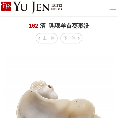
宇
選
單
珍
國
162
清 瑪瑙羊首葵形洗
際
上一件
下一件
藝
術
|
Yu
Jen
Taipei