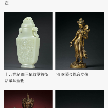
壺
十八世紀 白玉龍紋獸首銜
清 銅鎏金觀音立像
活環耳蓋瓶