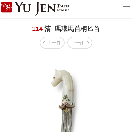
宇
選
單
珍
國
114
清 瑪瑙馬首柄匕首
際
上一件
下一件
藝
術
|
Yu
Jen
Taipei