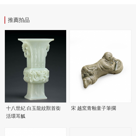
推薦拍品
十八世紀 白玉龍紋獸首銜
宋 越窯青釉童子筆擱
活環耳觚