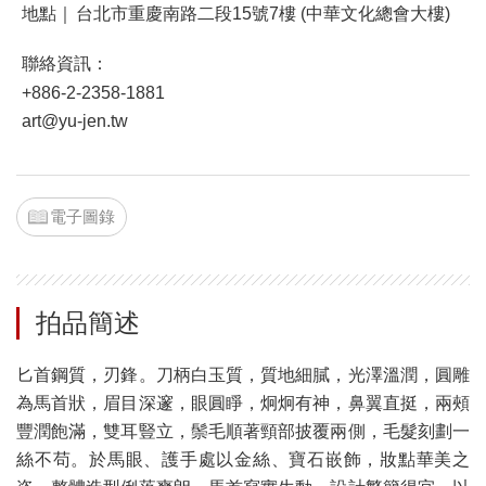
地點｜
台北市重慶南路二段15號7樓 (中華文化總會大樓)
聯絡資訊：
+886-2-2358-1881
art@yu-jen.tw
電子圖錄
拍品簡述
匕首鋼質，刃鋒。刀柄白玉質，質地細膩，光澤溫潤，圓雕
為馬首狀，眉目深邃，眼圓睜，炯炯有神，鼻翼直挺，兩頰
豐潤飽滿，雙耳豎立，鬃毛順著頸部披覆兩側，毛髮刻劃一
絲不苟。於馬眼、護手處以金絲、寶石嵌飾，妝點華美之