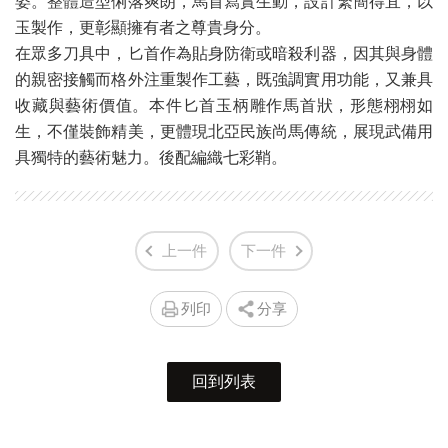
姿。整體造型俐落爽朗，馬首寫實生動，設計繁簡得宜，以
玉製作，更彰顯擁有者之尊貴身分。
在眾多刀具中，匕首作為貼身防衛或暗殺利器，因其與身體
的親密接觸而格外注重製作工藝，既強調實用功能，又兼具
收藏與藝術價值。本件匕首玉柄雕作馬首狀，形態栩栩如
生，不僅裝飾精美，更體現北亞民族尚馬傳統，展現武備用
具獨特的藝術魅力。後配編織七彩鞘。
上一件
下一件
列印
分享
回到列表