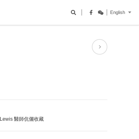
開
English
啟
Facebook
WeChat
搜
尋
欄
位
ie Lewis 醫師伉儷收藏