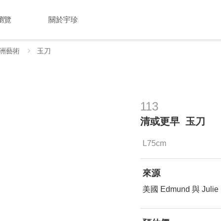
瀏覽
關於宇珍
洲藝術
玉刀
113
清或更早 玉刀
L75cm
來源
美國 Edmund 與 Jul