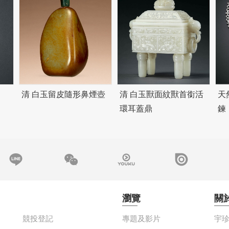
清 白玉留皮隨形鼻煙壺
清 白玉獸面紋獸首銜活
天
環耳蓋鼎
鍊
瀏覽
關
競投登記
專題及影片
宇