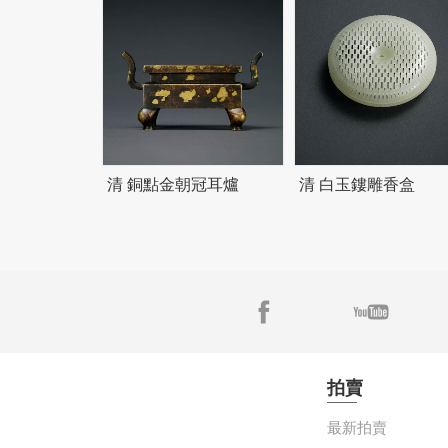
清 銅點金朝冠耳爐
清 白玉鏤雕香盒
拍賣
最新拍賣