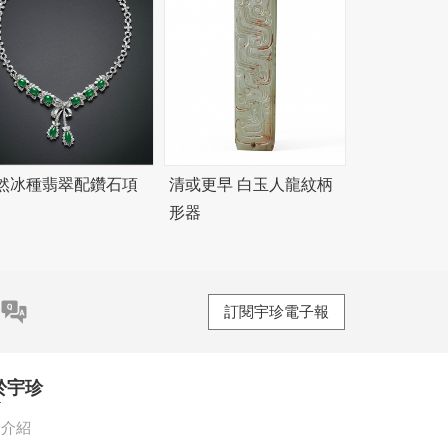
然冰種翡翠配鑽石項
清或更早 白玉人龍紋柄
形器
訂閱宇珍電子報
於宇珍
珍介紹