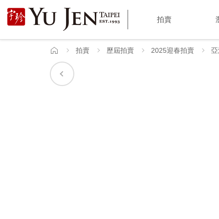
宇
拍賣
珍
國
拍賣
歷屆拍賣
2025迎春拍賣
亞
首
頁
際
藝
術
|
Yu
Jen
Taipei