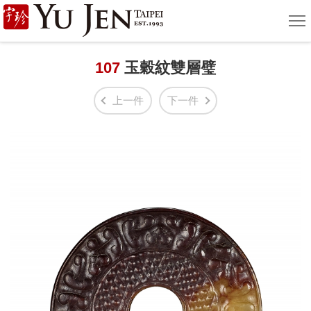
宇
選
單
珍
國
107
玉穀紋雙層璧
際
上一件
下一件
藝
術
|
Yu
Jen
Taipei