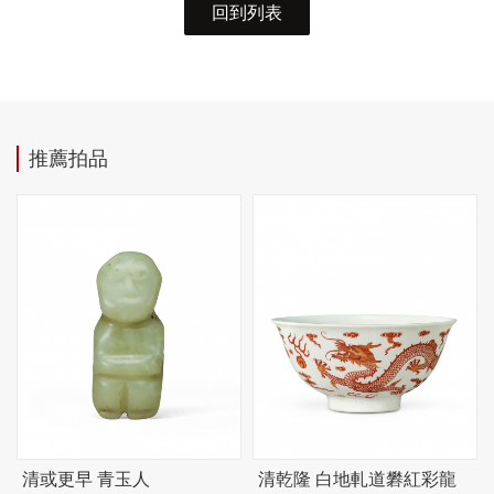
回到列表
推薦拍品
清或更早 青玉人
清乾隆 白地軋道礬紅彩龍