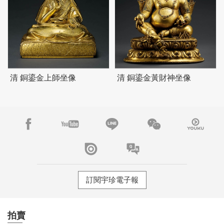
清 銅鎏金上師坐像
清 銅鎏金黃財神坐像
訂閱宇珍電子報
拍賣