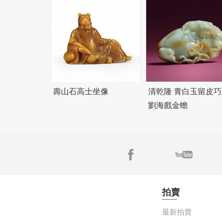
壽山石高士坐像
清乾隆 青白玉留皮巧
劉海戲金蟾
拍賣
最新拍賣