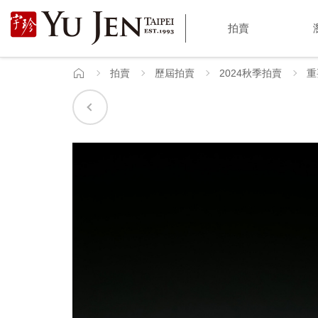
宇
拍賣
珍
國
拍賣
歷屆拍賣
2024秋季拍賣
重
首
頁
際
藝
術
|
Yu
Jen
Taipei