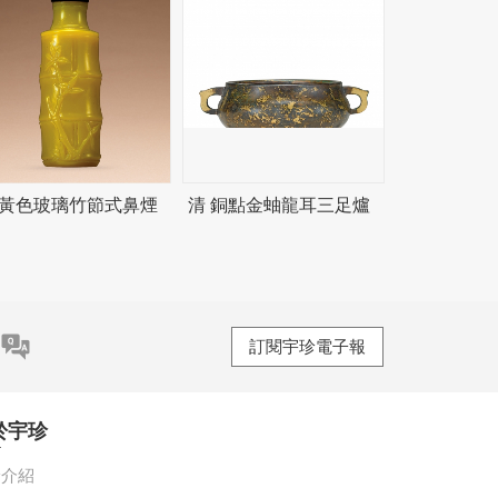
 黃色玻璃竹節式鼻煙
清 銅點金蚰龍耳三足爐
訂閱宇珍電子報
於宇珍
珍介紹