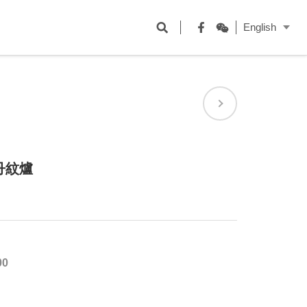
開
English
啟
Facebook
WeChat
搜
尋
欄
位
丹紋爐
00