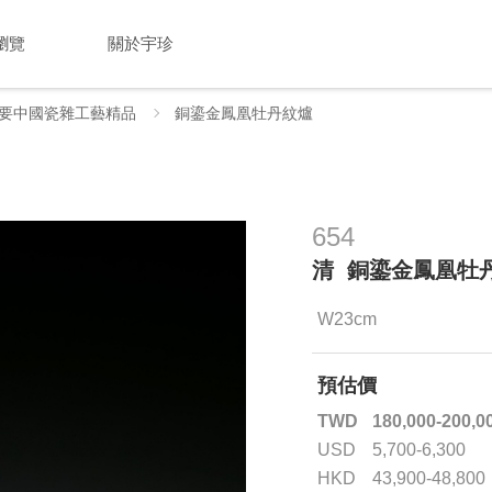
瀏覽
關於宇珍
要中國瓷雜工藝精品
銅鎏金鳳凰牡丹紋爐
654
清 銅鎏金鳳凰牡
W23cm
預估價
TWD
180,000-200,0
USD
5,700-6,300
HKD
43,900-48,800