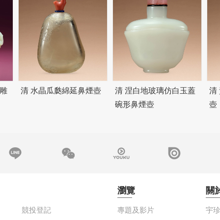
雕
清 水晶瓜瓞綿延鼻煙壺
清 涅白地玻璃仿白玉蓋
清
碗形鼻煙壺
壺
瀏覽
關
競投登記
專題及影片
宇