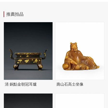
推薦拍品
清 銅點金朝冠耳爐
壽山石高士坐像