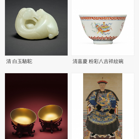
清 白玉駱駝
清嘉慶 粉彩八吉祥紋碗