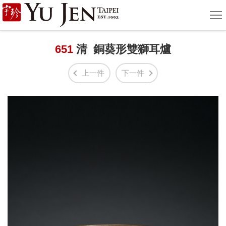
宇
選
單
珍
國
651
清 銅葵形雙獅耳爐
際
上一件
下一件
藝
術
|
Yu
Jen
Taipei