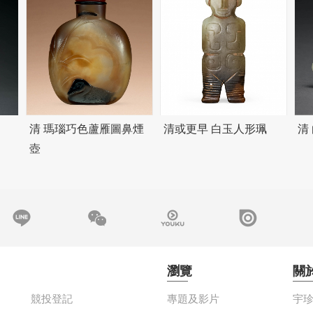
清 瑪瑙巧色蘆雁圖鼻煙
清或更早 白玉人形珮
清
壺
瀏覽
關
競投登記
專題及影片
宇