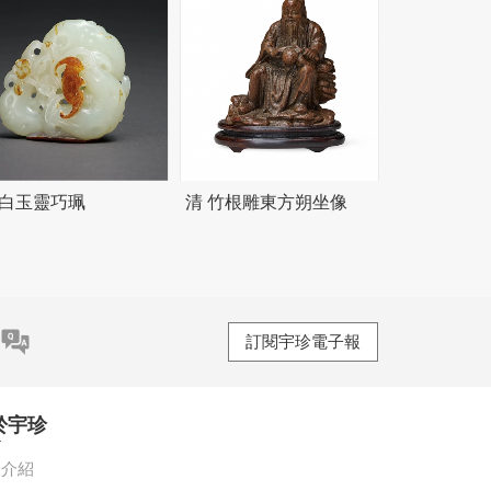
 白玉靈巧珮
清 竹根雕東方朔坐像
訂閱宇珍電子報
於宇珍
珍介紹