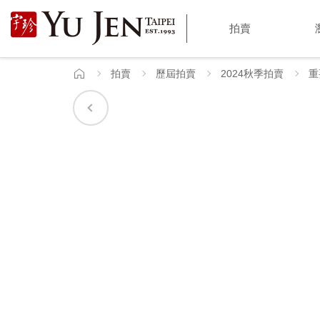
宇
拍賣
珍
國
拍賣
歷屆拍賣
2024秋季拍賣
重
首
頁
際
藝
術
|
Yu
Jen
Taipei