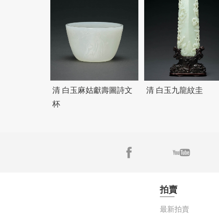
清 白玉麻姑獻壽圖詩文
清 白玉九龍紋圭
杯
拍賣
最新拍賣