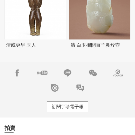
清或更早 玉人
清 白玉榴開百子鼻煙壺
訂閱宇珍電子報
拍賣