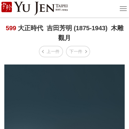
宇
選
單
珍
國
599
大正時代 吉田芳明 (1875-1943) 木雕
觀月
際
藝
上一件
下一件
術
|
Yu
Jen
Taipei