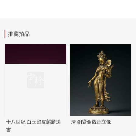
推薦拍品
十八世紀 白玉留皮麒麟送
清 銅鎏金觀音立像
書