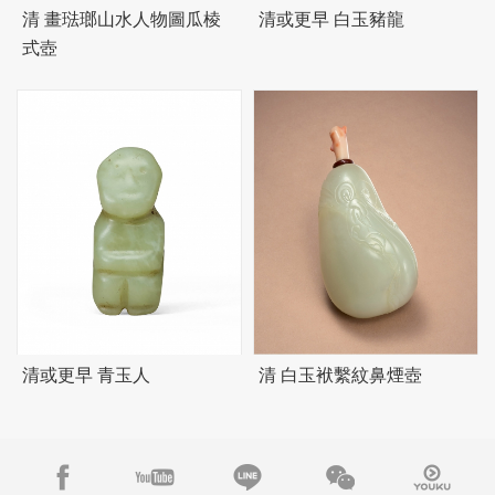
清 畫琺瑯山水人物圖瓜棱
清或更早 白玉豬龍
式壺
清或更早 青玉人
清 白玉袱繫紋鼻煙壺