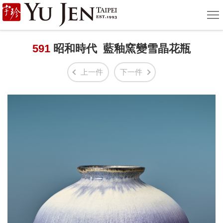
宇
選
單
珍
國
591
昭和時代 藍釉窯變雪晶花瓶
際
上一件
下一件
藝
術
|
Yu
Jen
Taipei