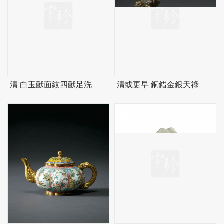
清 白玉獸面紋四獸足洗
清或更早 銅錯金銀天祿