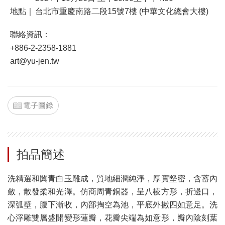
地點｜
台北市重慶南路二段15號7樓 (中華文化總會大樓)
聯絡資訊：
+886-2-2358-1881
art@yu-jen.tw
電子圖錄
拍品簡述
洗精選和闐青白玉雕成，質地細潤純淨，厚實堅密，含蓄內
斂，散發柔和光澤。仿商周青銅器，呈八棱方形，折邊口，
深弧壁，腹下漸收，內部掏空為池，平底外撇四如意足。洗
心浮雕雙層盛開變形蓮瓣，花瓣尖端為如意形，瓣內陰刻葉