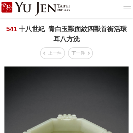
宇
選
單
珍
國
541
十八世紀 青白玉獸面紋四獸首銜活環
耳八方洗
際
藝
上一件
下一件
術
|
Yu
Jen
Taipei