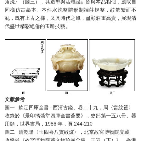
角洗〉（圖三），其造型與活環設計皆與本品相似，應取自
同樣仿古摹本。本件水洗整體形制端莊規整，紋飾繁而不
亂，既有上古之樣，又具時代之風，盡顯莊重高貴，展現清
代盛世精彩絕倫的玉雕技藝。
文獻參考
圖一 欽定四庫全書 - 西清古鑑、卷二十九，周〈雷紋簠〉
收錄於《景印摛藻堂四庫全書薈要》，史部第一五八冊、器
用類，世界書局，1986 年，頁 244-210
圖二 清乾隆〈玉四喜八寶紋爐〉，北京故宮博物院庋藏
收錄於《故宮博物院藏文物珍品全集．玉器（下）》，香港