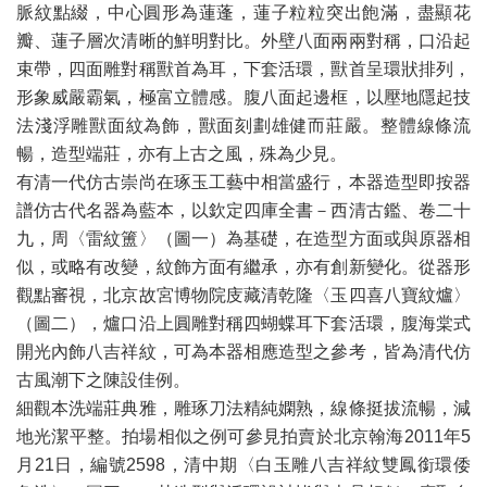
脈紋點綴，中心圓形為蓮蓬，蓮子粒粒突出飽滿，盡顯花
瓣、蓮子層次清晰的鮮明對比。外壁八面兩兩對稱，口沿起
束帶，四面雕對稱獸首為耳，下套活環，獸首呈環狀排列，
形象威嚴霸氣，極富立體感。腹八面起邊框，以壓地隱起技
法淺浮雕獸面紋為飾，獸面刻劃雄健而莊嚴。整體線條流
暢，造型端莊，亦有上古之風，殊為少見。
有清一代仿古崇尚在琢玉工藝中相當盛行，本器造型即按器
譜仿古代名器為藍本，以欽定四庫全書－西清古鑑、卷二十
九，周〈雷紋簠〉（圖一）為基礎，在造型方面或與原器相
似，或略有改變，紋飾方面有繼承，亦有創新變化。從器形
觀點審視，北京故宮博物院庋藏清乾隆〈玉四喜八寶紋爐〉
（圖二），爐口沿上圓雕對稱四蝴蝶耳下套活環，腹海棠式
開光內飾八吉祥紋，可為本器相應造型之參考，皆為清代仿
古風潮下之陳設佳例。
細觀本洗端莊典雅，雕琢刀法精純嫻熟，線條挺拔流暢，減
地光潔平整。拍場相似之例可參見拍賣於北京翰海2011年5
月21日，編號2598，清中期〈白玉雕八吉祥紋雙鳳銜環倭