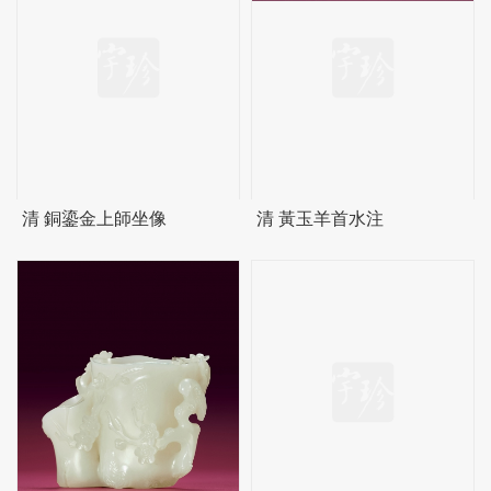
清 銅鎏金上師坐像
清 黃玉羊首水注