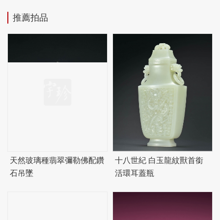
推薦拍品
天然玻璃種翡翠彌勒佛配鑽
十八世紀 白玉龍紋獸首銜
石吊墜
活環耳蓋瓶