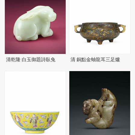
清乾隆 白玉御題詩臥兔
清 銅點金蚰龍耳三足爐