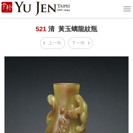
宇
選
單
珍
國
521
清 黃玉螭龍紋瓶
際
上一件
下一件
藝
術
|
Yu
Jen
Taipei