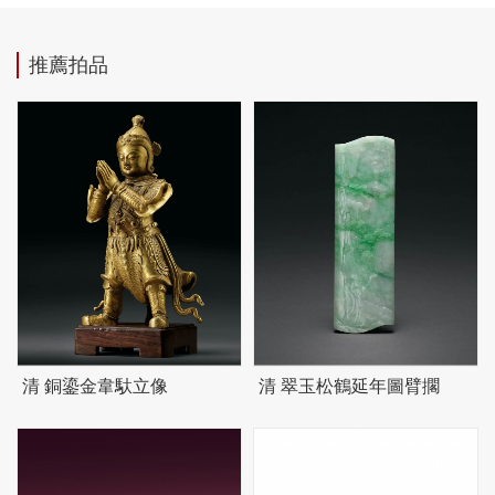
推薦拍品
清 銅鎏金韋馱立像
清 翠玉松鶴延年圖臂擱