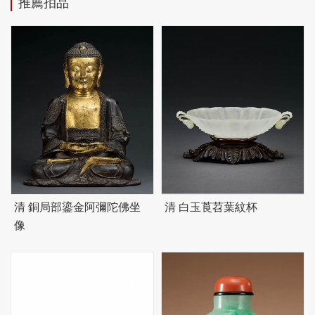
推薦拍品
清 銅局部鎏金阿彌陀佛坐
清 白玉莨苕葉紋杯
像