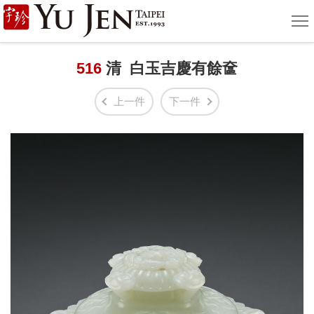
宇
選
單
珍
國
516
清 白玉吉慶有餘奩
際
上一件
下一件
藝
術
|
Yu
Jen
Taipei