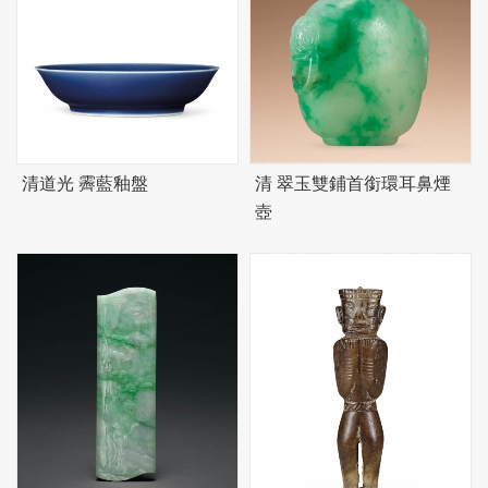
清道光 霽藍釉盤
清 翠玉雙鋪首銜環耳鼻煙
壺