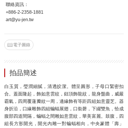
聯絡資訊：
+886-2-2358-1881
art@yu-jen.tw
電子圖錄
拍品簡述
白玉質，瑩潤細膩，清透皎潔。體呈圓形，子母口緊密扣
合。蓋面隆起，飾如意雲紋，鈕頂飾龍紋，龍身盤曲，威嚴
霸氣，四周覆蓮瓣紋一周，邊緣飾有等距四組如意靈芝。器
身折沿，口緣雕飾四組蝙蝠展翅，口銜磬，下綴雙魚，恰成
腹部四道間隔，蝙蝠之間雕如意雲紋，華美富麗。鼓腹，四
組長方形開光，開光內雕一對蝙蝠相向，中央篆體「壽」