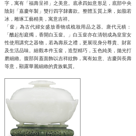
字，寓有「福壽呈祥」之美意。底承四如意形足，底部中央
陰刻「嘉慶年製」雙行四字隸書款。整體玉質上乘，如脂若
冰，雕琢工藝精美，寓意吉祥。
「奩」為古代婦女盛放香物或梳妝用品之器。唐代元稹：
「醮起彤庭燭，香開白玉奩。」白玉奩亦在清朝成為皇室女
性使用講究之器物，若為壽辰之禮，更展現身分尊貴、財富
及生活品味。細觀本件玉奩，造型精巧，玉色純美，拋光打
磨細緻。腹部與蓋面飾以吉祥紋飾，寓有如意、吉慶與長壽
等意，顯露華麗細緻的貴族氣質。